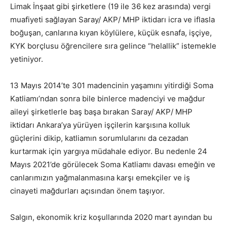
Limak İnşaat gibi şirketlere (19 ile 36 kez arasında) vergi
muafiyeti sağlayan Saray/ AKP/ MHP iktidarı icra ve iflasla
boğuşan, canlarına kıyan köylülere, küçük esnafa, işçiye,
KYK borçlusu öğrencilere sıra gelince “helallik” istemekle
yetiniyor.
13 Mayıs 2014’te 301 madencinin yaşamını yitirdiği Soma
Katliamı’ndan sonra bile binlerce madenciyi ve mağdur
aileyi şirketlerle baş başa bırakan Saray/ AKP/ MHP
iktidarı Ankara’ya yürüyen işçilerin karşısına kolluk
güçlerini dikip, katliamın sorumlularını da cezadan
kurtarmak için yargıya müdahale ediyor. Bu nedenle 24
Mayıs 2021’de görülecek Soma Katliamı davası emeğin ve
canlarımızın yağmalanmasına karşı emekçiler ve iş
cinayeti mağdurları açısından önem taşıyor.
Salgın, ekonomik kriz koşullarında 2020 mart ayından bu