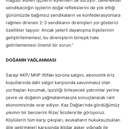
mağdur edilen işçilerin eylemleri de sürüyor. Geleneksel
sendikacılığın işçilerin doğal reflekslerini de yok ettiği
günümüzde bağımsız sendikaların ve konfederasyonlara
rağmen direnen 2-3 sendikanın direnişleri yol gösterici
özellikler taşıyor. Ancak yeterli dayanışma ilişkilerinin
geliştirilememesi, bu direnişlerin birleşik hale
getirilememesi önemli bir sorun.”
DOĞANIN YAĞLANMASI
Saray/ AKP/ MHP ittifakı korona salgını, ekonomik kriz
koşullarında dahi salgın karşısında savunmasız olan
yurttaşları korumak, işsizliği önleyecek yatırımlar yerine
çevre ve doğanın yağmalanmasıyla sonuçlanacak rant
ekonomisinde ısrar ediyor. Kaz Dağları’nda gördüğümüz
yıkımın bir benzerini Rize/ İkizdere’de görüyoruz.
Köylülerin tüm karşı çıkışları, avukatların hukuksuzlukları
dile getirmeleri karşısında iktidar asker yığınağı ile