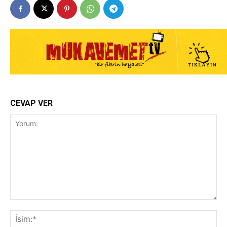
CEVAP VER
Yorum:
İsi