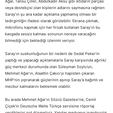
Ağar, Tansu Çiller, Abdülkadir Aksu gibi iktidarın parçası
veya destekçisi olan kişilerin adlarını saymasına rağmen
Saray’ın şu ana kadar açıklama yapmamış olması bir
tedirginliğin ifadesi olarak görülebilir. Ekrana çıkmak,
mikrofonu kapmak için her fırsatı kullanan Saray’ın bu
kavgada sessiz kalması sonunun nereye varacağını
bilmediği için beklediği izlenimi veriyor.
Saray’ın suskunluğunun bir nedeni de Sedat Peker’in
yaptığı ve yapacağı açıklamalarla Saray karşısında ağırlık/
güç merkezi durumunda olan Süleyman Soylu’un,
Mehmet Ağar’ın, Alaattin Çakıcı’yı hapisten çıkaran
MHP’nin yıpranarak güçlerinin aşınıp Saray’a bağımlı ve
mecbur kalmalarını beklemek olabilir.
Bu arada Mehmet Ağar’ın Sözcü Gazetesi’ne, Cemil
Çiçek’in Deutsche Welle Türkçe servisine röportaj
verdiklerini not düşmeliyiz. Yandaş medyanın inandırıcılık