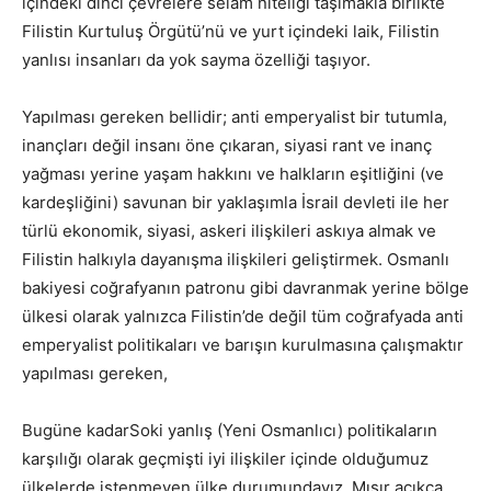
içindeki dinci çevrelere selam niteliği taşımakla birlikte
Filistin Kurtuluş Örgütü’nü ve yurt içindeki laik, Filistin
yanlısı insanları da yok sayma özelliği taşıyor.
Yapılması gereken bellidir; anti emperyalist bir tutumla,
inançları değil insanı öne çıkaran, siyasi rant ve inanç
yağması yerine yaşam hakkını ve halkların eşitliğini (ve
kardeşliğini) savunan bir yaklaşımla İsrail devleti ile her
türlü ekonomik, siyasi, askeri ilişkileri askıya almak ve
Filistin halkıyla dayanışma ilişkileri geliştirmek. Osmanlı
bakiyesi coğrafyanın patronu gibi davranmak yerine bölge
ülkesi olarak yalnızca Filistin’de değil tüm coğrafyada anti
emperyalist politikaları ve barışın kurulmasına çalışmaktır
yapılması gereken,
Bugüne kadarSoki yanlış (Yeni Osmanlıcı) politikaların
karşılığı olarak geçmişti iyi ilişkiler içinde olduğumuz
ülkelerde istenmeyen ülke durumundayız. Mısır açıkça