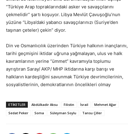
“Türkiye Arap topraklarındaki asker ve savaşçılarını
çekmelidir” şartı koşuyor. Libya Mevlüt Çavuşoğlu’nun
yüzüne “Libya’daki yabancı savaşçılarınızı (Suriye’den
taşınan çeteler) çekin” diyor.
Din ve Osmanlıcılık üzerinden Türkiye halkının inançlarını,
tarihi geçmişini iktidar uğruna yağmalayan, ulus ve halk
kavramlarının yerine “ümmet” kavramıyla toplumu
ayrıştıran Saray/ AKP/ MHP iktidarına karşı barışı ve
halkların kardeşliğini savunmak Türkiye devrimcilerinin,
sosyalistlerinin, demokratlarının öncelikleri olmay
ETIKETLER
Abdülkadir Aksu
Filistin
İsrail
Mehmet Ağar
Sedat Peker
Soma
Süleyman Soylu
Tansu Çiller