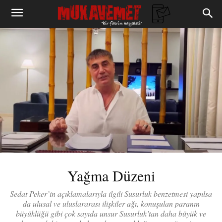
Yağma Düzeni
Sedat Peker’in açıklamalarıyla ilgili Susurluk benzetmesi yapılsa
da ulusal ve uluslararası ilişkiler ağı, konuşulan paranın
büyüklüğü gibi çok sayıda unsur Susurluk’tan daha büyük ve