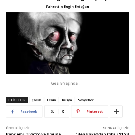
Fahrettin Engin Erdoğan
Gezi 9 Yaşında...
ETIKETLER
Çarlık
Lenin
Rusya
Sovyetler
Facebook
X
Pinterest
ÖNCEKI İÇERIK
SONRAKI İÇERIK
Pandemi, Tiyatro ve Umuda
“Ben Enkazdan Çıkalı 21 Yıl