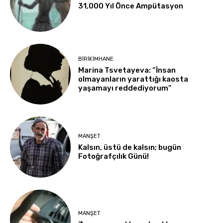
31,000 Yıl Önce Ampütasyon
BIRIKIMHANE
Marina Tsvetayeva: “İnsan
olmayanların yarattığı kaosta
yaşamayı reddediyorum”
MANŞET
Kalsın, üstü de kalsın; bugün
Fotoğrafçılık Günü!
MANŞET