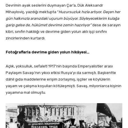
Devrimin ayak seslerini duymayan Çar’a, Dük Aleksandr
Mihayloviç, yazdığı mektupta “
Huzursuzluk hızla artıyor. Geçen her
gün halkınızla aranızdaki uçurum büyüyor. Söyleyeceklerim kulağa
garip gelse de, hükümet devrime zemin hazırlıyor”
dese de sarayın
kibri, sınıfın haklılığı ve devrime giden yolun aklı işçi sınıfını
zincirlerinden kurtardı.
Fotoğraflarla devrime giden yolun hikâyesi…
Açlık, yoksulluk, sefalet! 1917’nin başında Emperyalistler arası
Paylaşım Savaşı’nın yıkıcı etkisi Rusya’yı da sarmıştı. Başkentte
dâhil gıda maddelerine erişim zorlaşmış, işçiler ve köylülerin
yaşam ve çalışma koşulları kötüleşmişti. Savaş, milyonlarca kişinin
yaşamına mal olmuştu.