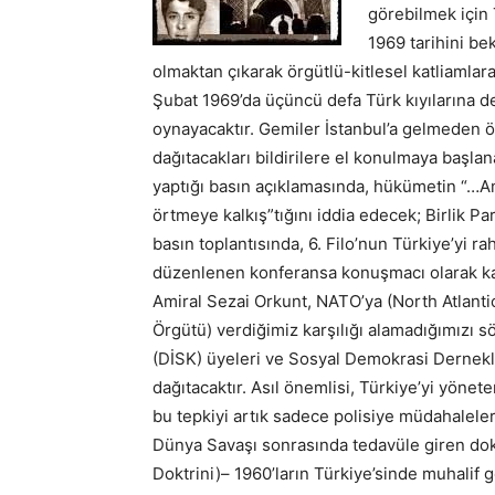
görebilmek için 
1969 tarihini be
olmaktan çıkarak örgütlü-kitlesel katliamlara
Şubat 1969’da üçüncü defa Türk kıyılarına d
oynayacaktır. Gemiler İstanbul’a gelmeden ö
dağıtacakları bildirilere el konulmaya başl
yaptığı basın açıklamasında, hükümetin “…Ame
örtmeye kalkış”tığını iddia edecek; Birlik P
basın toplantısında, 6. Filo’nun Türkiye’yi 
düzenlenen konferansa konuşmacı olarak kat
Amiral Sezai Orkunt, NATO’ya (North Atlanti
Örgütü) verdiğimiz karşılığı alamadığımızı 
(DİSK) üyeleri ve Sosyal Demokrasi Dernekleri
dağıtacaktır. Asıl önemlisi, Türkiye’yi yönet
bu tepkiyi artık sadece polisiye müdahalelerl
Dünya Savaşı sonrasında tedavüle giren do
Doktrini)– 1960’ların Türkiye’sinde muhalif 