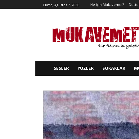
Ne İçin Mukavemet?
Deste
Cuma, Ağustos 7, 2026
SESLER
YÜZLER
SOKAKLAR
M