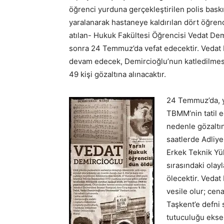
öğrenci yurduna gerçekleştirilen polis baskı
yaralanarak hastaneye kaldırılan dört öğren
atılan- Hukuk Fakültesi Öğrencisi Vedat Dem
sonra 24 Temmuz’da vefat edecektir. Vedat 
devam edecek, Demircioğlu’nun katledilmes
49 kişi gözaltına alınacaktır.
24 Temmuz’da, y
TBMM’nin tatil 
nedenle gözaltın
saatlerde Adliye
Erkek Teknik Yü
sırasındaki ola
ölecektir. Vedat
vesile olur; cen
Taşkent’e defni 
tutuculuğu eksen