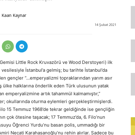
 Kaan Kaynar
14 Şubat 2021
cak Gemisi Little Rock Kruvazörü ve Wood Derstoyeri) ilk
vesilesiyle İstanbul’a gelmiş; bu tarihte İstanbul’da
den gençler “…emperyalizmi topraklarından yarım asır
ış ülke halklarına önderlik eden Türk ulusunun yatak
an emperyalizmine artık tahammül kalmamıştır,”
r; okullarında oturma eylemleri gerçekleştirmişlerdi.
 Filo 15 Temmuz 1968’de tekrar geldiğinde ise gençliğin
nın çok ötesine taşacak; 17 Temmuz’da, 6. Filo’nun
şsuyu Öğrenci Yurdu’nu basan polis, ummadığı bir
 Amiri Necati Karahasanoğlu’nu rehin alırlar. Sadece bu