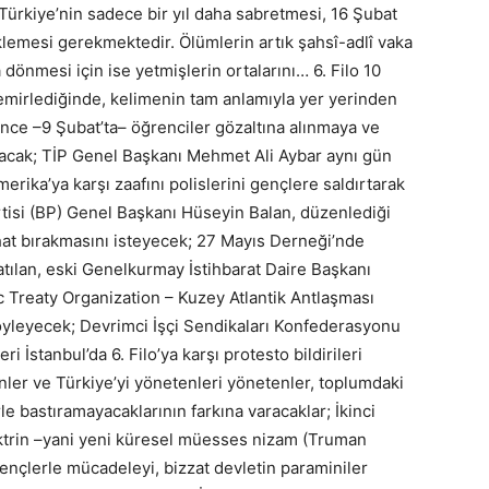
Türkiye’nin sadece bir yıl daha sabretmesi, 16 Şubat
klemesi gerekmektedir. Ölümlerin artık şahsî-adlî vaka
 dönmesi için ise yetmişlerin ortalarını… 6. Filo 10
emirlediğinde, kelimenin tam anlamıyla yer yerinden
nce –9 Şubat’ta– öğrenciler gözaltına alınmaya ve
anacak; TİP Genel Başkanı Mehmet Ali Aybar aynı gün
rika’ya karşı zaafını polislerini gençlere saldırtarak
artisi (BP) Genel Başkanı Hüseyin Balan, düzenlediği
rahat bırakmasını isteyecek; 27 Mayıs Derneği’nde
ılan, eski Genelkurmay İstihbarat Daire Başkanı
c Treaty Organization – Kuzey Atlantik Antlaşması
söyleyecek; Devrimci İşçi Sendikaları Konfederasyonu
 İstanbul’da 6. Filo’ya karşı protesto bildirileri
enler ve Türkiye’yi yönetenleri yönetenler, toplumdaki
e bastıramayacaklarının farkına varacaklar; İkinci
ktrin –yani yeni küresel müesses nizam (Truman
gençlerle mücadeleyi, bizzat devletin paraminiler