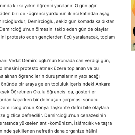
nında kırka yakın öğrenci yaralanır. O gün ağır
ciden biri de -öğrenci yurdunun ikinci katından aşağı
ircioğlu’dur; Demircioğlu, sekiz gün komada kaldıktan
Demircioğlu’nun ölmesini takip eden gün de olaylar
ini protesto eden gençlerden üçü yaralanacak, toplam
ani Vedat Demircioğlu’nun komada can verdiği gün,
edilmesini protesto etmek üzere toplanan ve bu
a alınan öğrencilerin duruşmalarının yapılacağı
 önünde bir araya gelen topluluk içerisindeki Ankara
ksek Öğretmen Okulu öğrencisi da, gösteriler
ylardan kaçarken bir dolmuşun çarpması sonucu
 Demircioğlu’nun Konya Taşkent’e defni bile olaylara
aze gizlice defnedilir. Demircioğlu’nun cenazesinin
sırasında yükselen anti-komünizm, İslâmcılık ve taşra
inde şekillenen nefretin daha organize hâlini