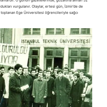
ılanlardır. O günün gazetelerinde, gözaltına alınan 52
kları vurgulanır. Olaylar, ertesi gün, İzmir’de de
n toplanan Ege Üniversitesi öğrencileriyle sağcı