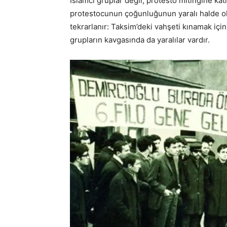
İslâmcı gruplar değil; protesto mitingine kat
protestocunun çoğunluğunun yaralı halde oldu
tekrarlanır: Taksim’deki vahşeti kınamak içi
grupların kavgasında da yaralılar vardır.