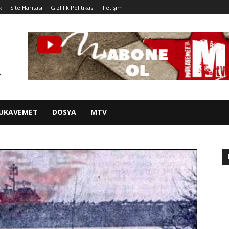
k
Site Haritası
Gizlilik Politikası
İletişim
UKAVEMET
DOSYA
MTV