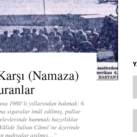
Y
 Karşı (Namaza)
uranlar
ına 1960’lı yıllarından bakmak: 6.
na sigaralar imâl edilmiş, pullar
nelevlerinde hummalı hazırlıklar
Vâlide Sultan Câmii’ne üzerinde
an mahyalar asılmış…”