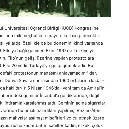
l Üniversitesi Öğrenci Birliği (İÜÖB) Kongresi’ne
ı’nda faili meçhul bir cinayete kurban gidecektir.
li yıllarda, özellikle de bu dönemin ikinci yarısında
6. Filo’ya bağlı gemiler, Ekim 1967’de Türkiye’ye
in, Filo’nun gelişi üzerine yapılan protestolara
. Filo 20 yıldır Türkiye’ye gelip gitmektedir. Bu
u defaki protestonun manasını anlayamadım,” der.
inci Dünya Savaşı sonrasından 1960 ortalarına kadar–
a haklıdır(!): 5 Nisan 1946’da –yani tam da Amiral’in
raberindeki gemiler İstanbul’a geldiklerinde, değil
k, ihtiramla karşılanmışlardı. Geminin adına sigaralar
levlerinde hummalı hazırlıklar yapılmış, Bezmi-Âlem
zan mahyalar asılmış; misafirleri yolcu etmek üzere
ayburnu’na kadar bütün sahiller kadın, erkek, çoluk