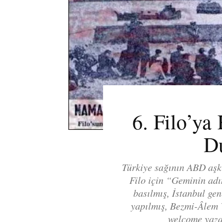
6. Filo’ya
D
Türkiye sağının ABD aşk
Filo için “Geminin adı
basılmış, İstanbul ge
yapılmış, Bezmi-Âlem 
welcome yaz