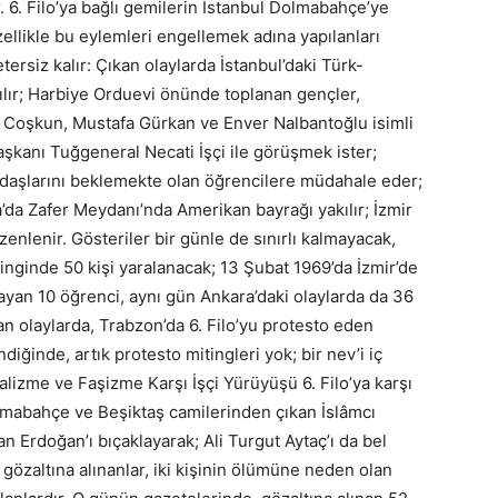
. 6. Filo’ya bağlı gemilerin İstanbul Dolmabahçe’ye
ellikle bu eylemleri engellemek adına yapılanları
tersiz kalır: Çıkan olaylarda İstanbul’daki Türk-
ılır; Harbiye Orduevi önünde toplanan gençler,
kı Coşkun, Mustafa Gürkan ve Enver Nalbantoğlu isimli
aşkanı Tuğgeneral Necati İşçi ile görüşmek ister;
daşlarını beklemekte olan öğrencilere müdahale eder;
a’da Zafer Meydanı’nda Amerikan bayrağı yakılır; İzmir
enlenir. Gösteriler bir günle de sınırlı kalmayacak,
inginde 50 kişi yaralanacak; 13 Şubat 1969’da İzmir’de
layan 10 öğrenci, aynı gün Ankara’daki olaylarda da 36
kan olaylarda, Trabzon’da 6. Filo’yu protesto eden
ndiğinde, artık protesto mitingleri yok; bir nev’i iç
izme ve Faşizme Karşı İşçi Yürüyüşü 6. Filo’ya karşı
Dolmabahçe ve Beşiktaş camilerinden çıkan İslâmcı
ran Erdoğan’ı bıçaklayarak; Ali Turgut Aytaç’ı da bel
n gözaltına alınanlar, iki kişinin ölümüne neden olan