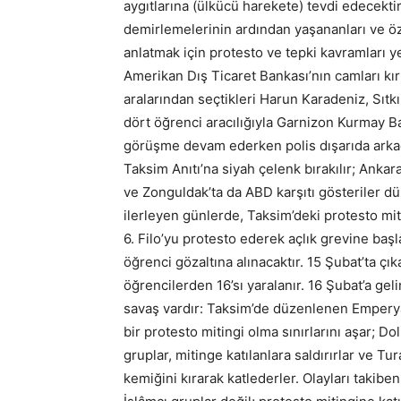
aygıtlarına (ülkücü harekete) tevdi edecektir
demirlemelerinin ardından yaşananları ve öz
anlatmak için protesto ve tepki kavramları ye
Amerikan Dış Ticaret Bankası’nın camları kır
aralarından seçtikleri Harun Karadeniz, Sıt
dört öğrenci aracılığıyla Garnizon Kurmay B
görüşme devam ederken polis dışarıda arka
Taksim Anıtı’na siyah çelenk bırakılır; Ankar
ve Zonguldak’ta da ABD karşıtı gösteriler düz
ilerleyen günlerde, Taksim’deki protesto mit
6. Filo’yu protesto ederek açlık grevine baş
öğrenci gözaltına alınacaktır. 15 Şubat’ta çı
öğrencilerden 16’sı yaralanır. 16 Şubat’a geli
savaş vardır: Taksim’de düzenlenen Emperyal
bir protesto mitingi olma sınırlarını aşar; 
gruplar, mitinge katılanlara saldırırlar ve Tu
kemiğini kırarak katlederler. Olayları takibe