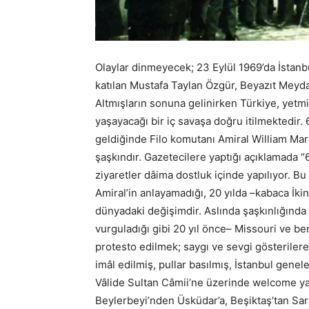
Olaylar dinmeyecek; 23 Eylül 1969’da İstanbu
katılan Mustafa Taylan Özgür, Beyazıt Meydan
Altmışların sonuna gelinirken Türkiye, yetmiş
yaşayacağı bir iç savaşa doğru itilmektedir. 
geldiğinde Filo komutanı Amiral William Mart
şaşkındır. Gazetecilere yaptığı açıklamada “6
ziyaretler dâima dostluk içinde yapılıyor. B
Amiral’in anlayamadığı, 20 yılda –kabaca İk
dünyadaki değişimdir. Aslında şaşkınlığında d
vurguladığı gibi 20 yıl önce– Missouri ve be
protesto edilmek; saygı ve sevgi gösterilere
imâl edilmiş, pullar basılmış, İstanbul gene
Vâlide Sultan Câmii’ne üzerinde welcome ya
Beylerbeyi’nden Üsküdar’a, Beşiktaş’tan Sar