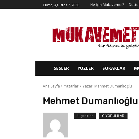
Ne İçin Mukavemet?
Deste
Cuma, Ağustos 7, 2026
SESLER
YÜZLER
SOKAKLAR
M
Ana Sayfa
Yazarlar
Yazar: Mehmet Dumanlıoğlu
Mehmet Dumanlıoğlu
1 İçerikler
0 YORUMLAR