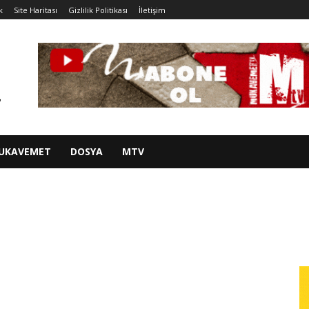
k
Site Haritası
Gizlilik Politikası
İletişim
UKAVEMET
DOSYA
MTV