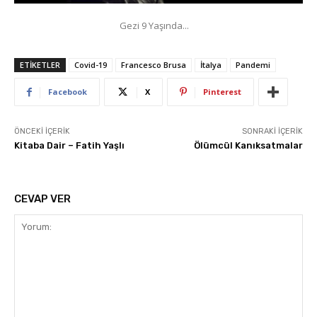
Gezi 9 Yaşında...
ETIKETLER
Covid-19
Francesco Brusa
İtalya
Pandemi
Facebook
X
Pinterest
ÖNCEKI İÇERIK
SONRAKI İÇERIK
Kitaba Dair – Fatih Yaşlı
Ölümcül Kanıksatmalar
CEVAP VER