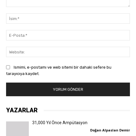
Yorum:
İsi
E-
Pos
Web
Ismimi, e-postamı ve web sitemi bir dahaki sefere bu
tarayıcıya kaydet.
YAZARLAR
31,000 Yıl Önce Ampütasyon
Doğan Alpaslan Demir