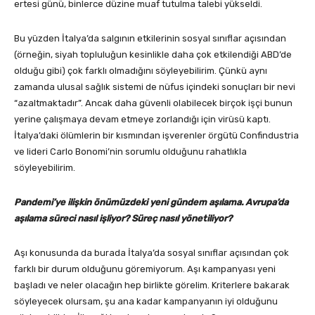
ertesi günü, binlerce düzine muaf tutulma talebi yükseldi.
Bu yüzden İtalya’da salgının etkilerinin sosyal sınıflar açısından
(örneğin, siyah topluluğun kesinlikle daha çok etkilendiği ABD’de
olduğu gibi) çok farklı olmadığını söyleyebilirim. Çünkü aynı
zamanda ulusal sağlık sistemi de nüfus içindeki sonuçları bir nevi
“azaltmaktadır”. Ancak daha güvenli olabilecek birçok işçi bunun
yerine çalışmaya devam etmeye zorlandığı için virüsü kaptı.
İtalya’daki ölümlerin bir kısmından işverenler örgütü Confindustria
ve lideri Carlo Bonomi’nin sorumlu olduğunu rahatlıkla
söyleyebilirim.
Pandemi’ye ilişkin önümüzdeki yeni gündem aşılama. Avrupa’da
aşılama süreci nasıl işliyor? Süreç nasıl yönetiliyor?
Aşı konusunda da burada İtalya’da sosyal sınıflar açısından çok
farklı bir durum olduğunu göremiyorum. Aşı kampanyası yeni
başladı ve neler olacağın hep birlikte görelim. Kriterlere bakarak
söyleyecek olursam, şu ana kadar kampanyanın iyi olduğunu