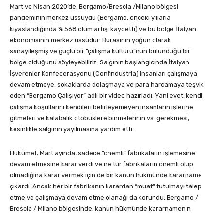
Mart ve Nisan 2020’de, Bergamo/Brescia /Milano bölgesi
pandeminin merkez üssüydü (Bergamo, önceki yıllarla
kıyaslandığında % 568 ölüm artışı kaydetti) ve bu bölge İtalyan
ekonomisinin merkez üssüdür: Burasının yoğun olarak
sanayileşmiş ve güçlü bir “çalışma kültürü”nün bulunduğu bir
bölge olduğunu söyleyebiliriz. Salgının başlangıcında İtalyan
İşverenler Konfederasyonu (Confindustria) insanları çalışmaya
devam etmeye, sokaklarda dolaşmaya ve para harcamaya teşvik
eden “Bergamo Çalışıyor” adlı bir video hazırladı. Yani evet, kendi
çalışma koşullarını kendileri belirleyemeyen insanların işlerine
gitmeleri ve kalabalık otobüslere binmelerinin vs. gerekmesi,
kesinlikle salgının yayılmasına yardım etti.
Hükümet, Mart ayında, sadece “önemli” fabrikaların işlemesine
devam etmesine karar verdi ve ne tür fabrikaların önemli olup
olmadığına karar vermek için de bir kanun hükmünde kararname
çıkardı. Ancak her bir fabrikanın karardan “muaf” tutulmayı talep
etme ve çalışmaya devam etme olanağı da korundu: Bergamo /
Brescia / Milano bölgesinde, kanun hükmünde kararnamenin