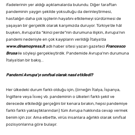
ifadelerinin yer aldığı açıklamalarda bulundu. Diğer taraftan
pandeminin yaygın şekilde yoksulluğu da derinleştirmesi,
hastalığın daha çok işçilerin hayatını etkilemeyi sürdürmesi de
yaşayan bir gerçeklik olarak karşımızda duruyor. Türkiye’de hâl
buyken, Avrupa’da “ikinci perde”nin durumuna ilişkin, Avrupa’nın
pandemi nedeniyle en çok kayıpların verildiği İtalya’da
www.dinamopress.it
adlı haber sitesi yazarı gazeteci
Francesco
Brusa
ile söyleşi gerçekleştirdik. Pandemide Avrupa’nın durumuna
İtalya’dan bir bakış…
Pandemi Avrupa’yı sınıfsal olarak nasıl etkiledi?
Her ülkedeki durum farklı olduğu için, (örneğin İtalya, İspanya,
İngiltere veya İsveç vb. pandeminin o ülkeleri farklı şekil ve
derecede etkilediği gerçeğini bir kenara bırakın, hepsi pandemiye
farklı farklı yaklaştıklarından) tüm Avrupa hakkında cevap vermek
benim için zor. Ama elbette, virüs insanlara ağırlıklı olarak sınıfsal
pozisyonlarına göre bulaşır.