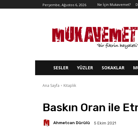
Ne İçin Mukavemet?
D
Perşembe, Ağustos 6, 2026
SESLER
YÜZLER
SOKAKLAR
M
Ana Sayfa
Kitaplık
Baskın Oran ile Etn
Ahmetcan Dürülü
5 Ekim 2021