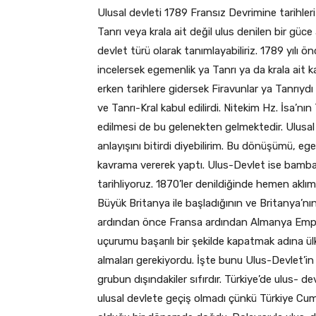
Ulusal devleti 1789 Fransız Devrimine tarihler
Tanrı veya krala ait değil ulus denilen bir gü
devlet türü olarak tanımlayabiliriz. 1789 yılı 
incelersek egemenlik ya Tanrı ya da krala ait k
erken tarihlere gidersek Firavunlar ya Tanrıydı
ve Tanrı-Kral kabul edilirdi. Nitekim Hz. İsa’nın
edilmesi de bu gelenekten gelmektedir. Ulusa
anlayışını bitirdi diyebilirim. Bu dönüşümü, eg
kavrama vererek yaptı. Ulus-Devlet ise bambaş
tarihliyoruz. 1870’ler denildiğinde hemen akl
Büyük Britanya ile başladığının ve Britanya’
ardından önce Fransa ardından Almanya Empery
uçurumu başarılı bir şekilde kapatmak adına ül
almaları gerekiyordu. İşte bunu Ulus-Devlet’in ş
grubun dışındakiler sıfırdır. Türkiye’de ulus- de
ulusal devlete geçiş olmadı çünkü Türkiye Cum