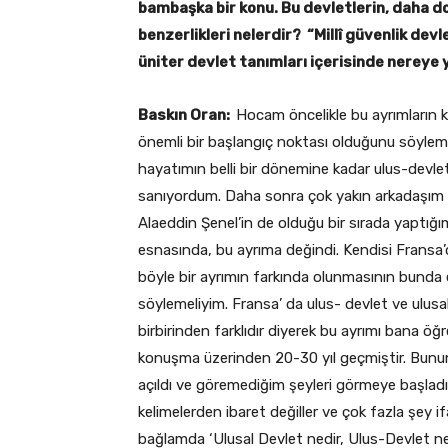
bambaşka bir konu. Bu devletlerin, daha do
benzerlikleri nelerdir? “Millî güvenlik devl
üniter devlet tanımları içerisinde nereye y
Baskın Oran:
Hocam öncelikle bu ayrımların 
önemli bir başlangıç noktası olduğunu söyle
hayatımın belli bir dönemine kadar ulus-devlet 
sanıyordum. Daha sonra çok yakın arkadaşım 
Alaeddin Şenel’in de olduğu bir sırada yaptığ
esnasında, bu ayrıma değindi. Kendisi Fransa
böyle bir ayrımın farkında olunmasının bunda 
söylemeliyim. Fransa’ da ulus- devlet ve ulusa
birbirinden farklıdır diyerek bu ayrımı bana öğ
konuşma üzerinden 20-30 yıl geçmiştir. Bunu
açıldı ve göremediğim şeyleri görmeye başlad
kelimelerden ibaret değiller ve çok fazla şey if
bağlamda ‘Ulusal Devlet nedir, Ulus-Devlet n