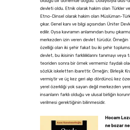
olduğu bir dönemde doğdu. Dolayısıyla ulus-d
devleti oldu. Etnik olarak hakim olan Türkler v
Etno-Dinsel olarak hakim olan Müslüman-Türkler
çıkar. Genel kanı ve bilgi açısından Üniter Devl
edilir. Oysa kavramın anlamından bunu çıkarmak 
merkezden izin veren devlet türüdür. Örneğin T
özelliği olan iki şehir fakat bu iki şehir toplum
devlet, bu ikisinin farklılıklarını tanımayı ve
teoriden sonra bir örnek vermemiz faydalı olac
sözlük iskeletten ibarettir. Örneğin; Birleşik 
vermiştir ve üç kez geri alıp dördüncü kez özer
yerel özerkliği yok sayan değil merkezden yere
insanların farklı olduğu ve ulusal birliğin korun
verilmesi gerektiğinin bilinmesidir.
Hocam Loza
ne bozar ne