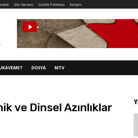
estek
Site Haritası
Gizlilik Politikası
İletişim
UKAVEMET
DOSYA
MTV
Y
ik ve Dinsel Azınlıklar