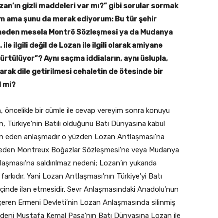
an’ın gizli maddeleri var mı?” gibi sorular sormak
m ama şunu da merak ediyorum: Bu tür şehir
 neden mesela Montrö Sözleşmesi ya da Mudanya
ile ilgili değil de Lozan ile ilgili olarak amiyane
pürtülüyor”? Aynı saçma iddiaların, aynı üslupla,
arak dile getirilmesi cehaletin de ötesinde bir
l mi?
öncelikle bir cümle ile cevap vereyim sonra konuyu
n, Türkiye’nin Batılı olduğunu Batı Dünyasına kabul
ilan eden anlaşmadır o yüzden Lozan Antlaşması’na
. Neden Montreux Boğazlar Sözleşmesi’ne veya Mudanya
aşması’na saldırılmaz nedeni; Lozan’ın yukarıda
farkıdır. Yani Lozan Antlaşması’nın Türkiye’yi Batı
içinde ilan etmesidir. Sevr Anlaşmasındaki Anadolu’nun
i içeren Ermeni Devleti’nin Lozan Anlaşmasında silinmiş
deni Mustafa Kemal Paşa’nın Batı Dünyasına Lozan ile