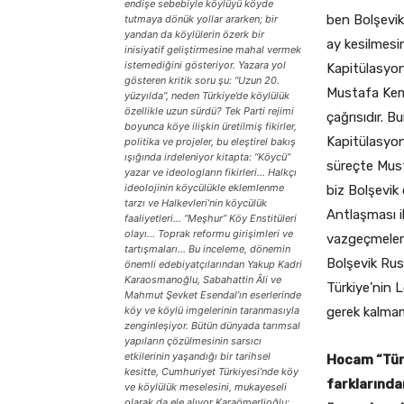
endişe sebebiyle köylüyü köyde
ben Bolşevik
tutmaya dönük yollar ararken; bir
yandan da köylülerin özerk bir
ay kesilmesi
inisiyatif geliştirmesine mahal vermek
istemediğini gösteriyor. Yazara yol
Kapitülasyonl
gösteren kritik soru şu: “Uzun 20.
Mustafa Kema
yüzyılda”, neden Türkiye’de köylülük
özellikle uzun sürdü? Tek Parti rejimi
çağrısıdır. B
boyunca köye ilişkin üretilmiş fikirler,
Kapitülasyonl
politika ve projeler, bu eleştirel bakış
ışığında irdeleniyor kitapta: “Köycü”
süreçte Must
yazar ve ideologların fikirleri… Halkçı
ideolojinin köycülükle eklemlenme
biz Bolşevik 
tarzı ve Halkevleri’nin köycülük
Antlaşması i
faaliyetleri… “Meşhur” Köy Enstitüleri
olayı… Toprak reformu girişimleri ve
vazgeçmeleri
tartışmaları… Bu inceleme, dönemin
Bolşevik Rus
önemli edebiyatçılarından Yakup Kadri
Karaosmanoğlu, Sabahattin Âli ve
Türkiye’nin L
Mahmut Şevket Esendal’ın eserlerinde
köy ve köylü imgelerinin taranmasıyla
gerek kalmam
zenginleşiyor. Bütün dünyada tarımsal
yapıların çözülmesinin sarsıcı
etkilerinin yaşandığı bir tarihsel
Hocam “Türk
kesitte, Cumhuriyet Türkiyesi’nde köy
farklarında
ve köylülük meselesini, mukayeseli
olarak da ele alıyor Karaömerlioğlu;