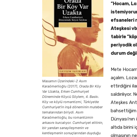
“Hocam, Loz
istemiyoru
efsaneleri
Ateşkesi vb. 
tabirle “kö
periyodik ol
durum deği
Mete Hocam, 
açalım. Loza
Masamın Üzerindeki-2 Asım
ettirdiğini 
Karaömerlioğlu (2017), Orada Bir Köy
Var Uzakta, Erken Cumhuriyet
saldırılıyor
Döneminde Köycü Söylem, 4. Baskı.
Köy ve köylü romantizmi, Türkiye’de
Ateşkes Antl
Cumhuriyet’in inşâ döneminin muteber
bahsettiğim 
temalarından biriydi. Asım
Karaömerlioğlu, bu romantizmin
Dünyası’nın 
arkasını kurcalıyor. Cumhuriyet elitinin,
altıda birin
bir yandan sanayileşmenin ve
kentleşmenin sonuçlarından duyduğu
olmasının ne