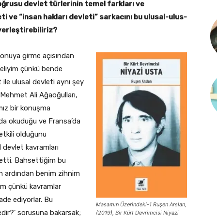
ğrusu devlet türlerinin temel farkları ve
eti ve “insan hakları devleti” sarkacını bu ulusal-ulus-
erleştirebiliriz?
konuya girme açısından
meliyim çünkü bende
ile ulusal devleti aynı şey
Mehmet Ali Ağaoğulları,
ımız bir konuşma
’da okuduğu ve Fransa’da
etkili olduğunu
l devlet kavramları
retti. Bahsettiğim bu
n ardından benim zihnim
ım çünkü kavramlar
ade ediyorlar. Bu
Masamın Üzerindeki-1 Ruşen Arslan,
edir?’ sorusuna bakarsak;
(2019), Bir Kürt Devrimcisi Niyazi