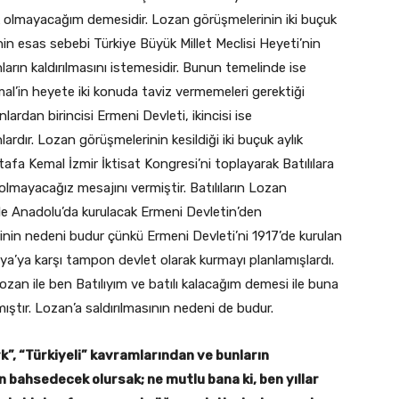
 olmayacağım demesidir. Lozan görüşmelerinin iki buçuk
nin esas sebebi Türkiye Büyük Millet Meclisi Heyeti’nin
arın kaldırılmasını istemesidir. Bunun temelinde ise
l’in heyete iki konuda taviz vermemeleri gerektiği
unlardan birincisi Ermeni Devleti, ikincisi ise
ardır. Lozan görüşmelerinin kesildiği iki buçuk aylık
afa Kemal İzmir İktisat Kongresi’ni toplayarak Batılılara
olmayacağız mesajını vermiştir. Batılıların Lozan
le Anadolu’da kurulacak Ermeni Devletin’den
nin nedeni budur çünkü Ermeni Devleti’ni 1917’de kurulan
ya’ya karşı tampon devlet olarak kurmayı planlamışlardı.
ozan ile ben Batılıyım ve batılı kalacağım demesi ile buna
ıştır. Lozan’a saldırılmasının nedeni de budur.
”, “Türkiyeli” kavramlarından ve bunların
n bahsedecek olursak; ne mutlu bana ki, ben yıllar