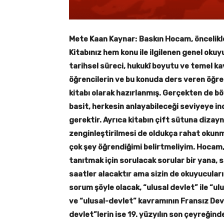
Mete Kaan Kaynar:
Baskın Hocam, öncelikle
Kitabınız hem konu ile ilgilenen genel okuyuc
tarihsel süreci, hukukî boyutu ve temel ka
öğrencilerin ve bu konuda ders veren öğret
kitabı olarak hazırlanmış. Gerçekten de bö
basit, herkesin anlayabileceği seviyeye ind
gerektir. Ayrıca kitabın çift sütuna dizayn
zenginleştirilmesi de oldukça rahat okunm
çok şey öğrendiğimi belirtmeliyim. Hocam,
tanıtmak için sorulacak sorular bir yana,
saatler alacaktır ama sizin de okuyucular
sorum şöyle olacak, “ulusal devlet” ile “u
ve “ulusal-devlet” kavramının Fransız Devri
devlet”lerin ise 19. yüzyılın son çeyreğind