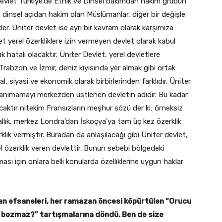
evlet Türkiye’de Etnik ve Dinsel bakımdan hakim grubun
e dinsel açıdan hakim olan Müslümanlar, diğer bir değişle
. Üniter devlet ise ayrı bir kavram olarak karşımıza
et yerel özerkliklere izin vermeyen devlet olarak kabul
hatalı olacaktır. Üniter Devlet, yerel devletlere
rabzon ve İzmir, deniz kıyısında yer almak gibi ortak
sal, siyasi ve ekonomik olarak birbirlerinden farklıdır. Üniter
ya tanımamayı merkezden üstlenen devletin adıdır. Bu kadar
aktır nitekim Fransızların meşhur sözü der ki; örneksiz
Krallık, merkez Londra’dan İskoçya’ya tam üç kez özerklik
klik vermiştir. Buradan da anlaşılacağı gibi Üniter devlet,
l özerklik veren devlettir. Bunun sebebi bölgedeki
ması için onlara belli konularda özelliklerine uygun haklar
n efsaneleri, her ramazan öncesi köpürtülen “Orucu
 bozmaz?” tartışmalarına döndü. Ben de size