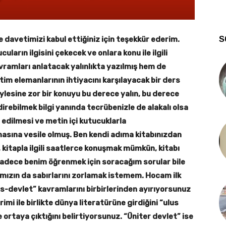
S
 davetimizi kabul ettiğiniz için teşekkür ederim.
uların ilgisini çekecek ve onlara konu ile ilgili
vramları anlatacak yalınlıkta yazılmış hem de
im elemanlarının ihtiyacını karşılayacak bir ders
ylesine zor bir konuyu bu derece yalın, bu derece
irebilmek bilgi yanında tecrübenizle de alakalı olsa
 edilmesi ve metin içi kutucuklarla
asına vesile olmuş. Ben kendi adıma kitabınızdan
 kitapla ilgili saatlerce konuşmak mümkün, kitabı
 sadece benim öğrenmek için soracağım sorular bile
ımızın da sabırlarını zorlamak istemem. Hocam ilk
lus-devlet” kavramlarını birbirlerinden ayırıyorsunuz
mi ile birlikte dünya literatürüne girdiğini “ulus
e ortaya çıktığını belirtiyorsunuz. “Üniter devlet” ise