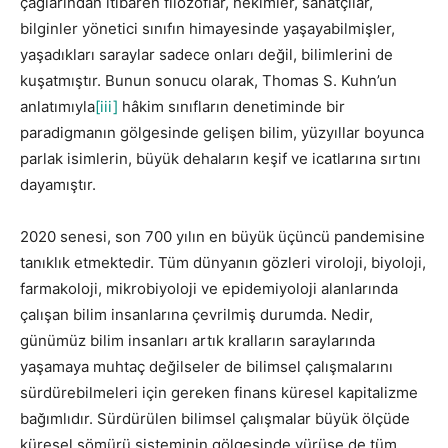
çağlarından itibaren filozoflar, hekimler, sanatçılar,
bilginler yönetici sınıfın himayesinde yaşayabilmişler,
yaşadıkları saraylar sadece onları değil, bilimlerini de
kuşatmıştır. Bunun sonucu olarak, Thomas S. Kuhn’un
anlatımıyla
[iii]
hâkim sınıfların denetiminde bir
paradigmanın gölgesinde gelişen bilim, yüzyıllar boyunca
parlak isimlerin, büyük dehaların keşif ve icatlarına sırtını
dayamıştır.
2020 senesi, son 700 yılın en büyük üçüncü pandemisine
tanıklık etmektedir. Tüm dünyanın gözleri viroloji, biyoloji,
farmakoloji, mikrobiyoloji ve epidemiyoloji alanlarında
çalışan bilim insanlarına çevrilmiş durumda. Nedir,
günümüz bilim insanları artık kralların saraylarında
yaşamaya muhtaç değilseler de bilimsel çalışmalarını
sürdürebilmeleri için gereken finans küresel kapitalizme
bağımlıdır. Sürdürülen bilimsel çalışmalar büyük ölçüde
küresel sömürü sisteminin gölgesinde yürüse de tüm