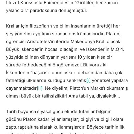
filozof Knossoslu Epimenides’in “Giritliler, her zaman
yalancıdır.” paradoksuna dönüşmüştür.
Krallar için filozofların ve bilim insanlarının ürettiği her
şey yönetim aygıtının sıradan enstrümanlarıdır. Platon,
öğrencisi Aristoteles’in ileride Makedonya Kralı olacak
Büyük İskender’in hocası olacağını ve İskender’in M.Ö 4.
yüzyılda bilinen dünyanın yarısını 10 yıldan kısa bir
sürede fethedeceğini öngöremezdi. Biliyoruz ki
İskender’in “başarısı” onun askeri dehasından daha çok,
fethettiği ülkelerde kurduğu senkretik
[i]
yönetsel yapılara
dayanmaktadır
[ii]
. Ne diyelim; Platon’un Marks’ı okumamış
olması büyük bir talihsizliktir! Ama tabii ya, diyalektik…
Tarih boyunca siyasal gücü elinde tutanlar bilginin
gücünü Platon kadar iyi anlamışlar; bilgiyi ve bilgili olanı
zapturapt altına alarak kullanmışlardır. Böylece tarihin ilk