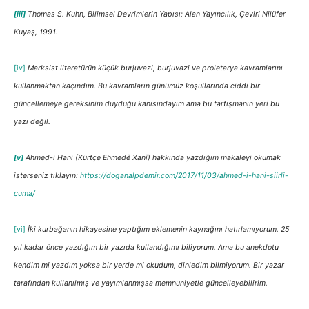
[iii]
Thomas S. Kuhn, Bilimsel Devrimlerin Yapısı; Alan Yayıncılık, Çeviri Nilüfer
Kuyaş, 1991.
[iv]
Marksist literatürün küçük burjuvazi, burjuvazi ve proletarya kavramlarını
kullanmaktan kaçındım. Bu kavramların günümüz koşullarında ciddi bir
güncellemeye gereksinim duyduğu kanısındayım ama bu tartışmanın yeri bu
yazı değil.
[v]
Ahmed-i Hani (Kürtçe Ehmedê Xanî) hakkında yazdığım makaleyi okumak
isterseniz tıklayın:
https://doganalpdemir.com/2017/11/03/ahmed-i-hani-siirli-
cuma/
[vi]
İki kurbağanın hikayesine yaptığım eklemenin kaynağını hatırlamıyorum. 25
yıl kadar önce yazdığım bir yazıda kullandığımı biliyorum. Ama bu anekdotu
kendim mi yazdım yoksa bir yerde mi okudum, dinledim bilmiyorum. Bir yazar
tarafından kullanılmış ve yayımlanmışsa memnuniyetle güncelleyebilirim.