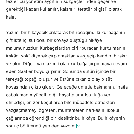
tezler bu yönetim aygıtının süzgeçlerinden geçer ve
gerektiği kadarı kullanılır, kalanı “literatür bilgisi” olarak
kalır.
Yazımı bir hikayecik anlatarak bitireceğim. İki kurbağanın
çiftlikte içi süt dolu bir kovaya düştüğü hikâye
malumunuzdur. Kurbağalardan biri “buradan kurtulmanın
imkânı yok” diyerek çırpınmaktan vazgeçip kendini bırakır
ve ölür. Diğeri yani azimli olan kurbağa çırpınmaya devam
eder. Saatler boyu çırpınır. Sonunda sütün içinde bir
tereyağı topağı oluşur ve üstüne çıkar, zıplayıp süt
kovasından çıkıp gider. Geleceğe umutla bakmanın, inatla
çabalamanın yüceltildiği, hayatta umutsuzluğa yer
olmadığı, en zor koşullarda bile mücadele etmekten
vazgeçmemeyi öğreten, muhtemelen herkesin ilkokul
çağlarında öğrendiği bir klasiktir bu hikâye. Bu hikâyenin
sonuç bölümünü yeniden yazdım
[vi]
: