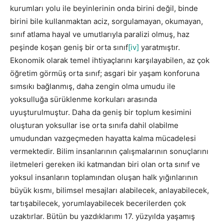
kurumları yolu ile beyinlerinin onda birini değil, binde
birini bile kullanmaktan aciz, sorgulamayan, okumayan,
sınıf atlama hayal ve umutlarıyla paralizi olmuş, haz
peşinde koşan geniş bir orta sınıf
[iv]
yaratmıştır.
Ekonomik olarak temel ihtiyaçlarını karşılayabilen, az çok
öğretim görmüş orta sınıf; asgari bir yaşam konforuna
sımsıkı bağlanmış, daha zengin olma umudu ile
yoksulluğa sürüklenme korkuları arasında
uyuşturulmuştur. Daha da geniş bir toplum kesimini
oluşturan yoksullar ise orta sınıfa dahil olabilme
umudundan vazgeçmeden hayatta kalma mücadelesi
vermektedir. Bilim insanlarının çalışmalarının sonuçlarını
iletmeleri gereken iki katmandan biri olan orta sınıf ve
yoksul insanların toplamından oluşan halk yığınlarının
büyük kısmı, bilimsel mesajları alabilecek, anlayabilecek,
tartışabilecek, yorumlayabilecek becerilerden çok
uzaktırlar. Bütün bu yazdıklarımı 17. yüzyılda yaşamış