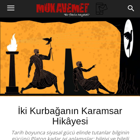
İki Kurbağanın Karamsar
Hikâyesi
Tarih boyunca siyasal gücü elinde tutanlar bilginin
gücünü Platon kadar iyi anlamışlar; bilgiyi ve bilgili