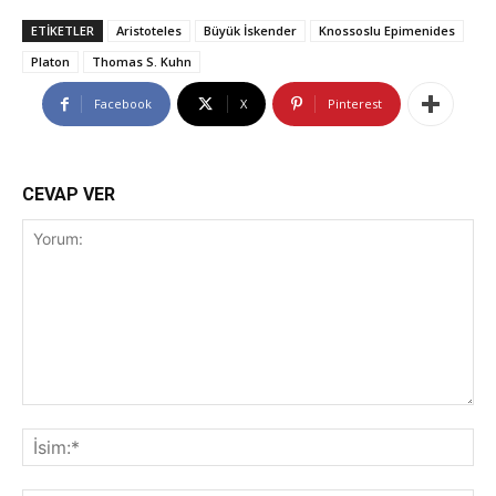
ETIKETLER
Aristoteles
Büyük İskender
Knossoslu Epimenides
Platon
Thomas S. Kuhn
Facebook
X
Pinterest
CEVAP VER
Yorum:
İsi