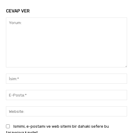
CEVAP VER
Yorum:
İsi
E-
Pos
Web
Ismimi, e-postamı ve web sitemi bir dahaki sefere bu
tarayıcıya kaydet.