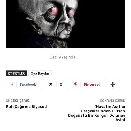
Gezi 9 Yaşında...
ETIKETLER
Oya Baydar
Facebook
X
Pinterest
ÖNCEKI İÇERIK
SONRAKI İÇERIK
Ruh Çağırma Siyaseti
‘Hayatın Acıtıcı
Gerçeklerinden Oluşan
Doğaüstü Bir Kurgu’: Dolunay
Ayini