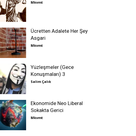
Mkvmt
Ücretten Adalete Her Şey
Asgari
Mkvmt
Yüzleşmeler (Gece
Konuşmaları) 3
Salim Çalık
Ekonomide Neo Liberal
Sokakta Gerici
Mkvmt