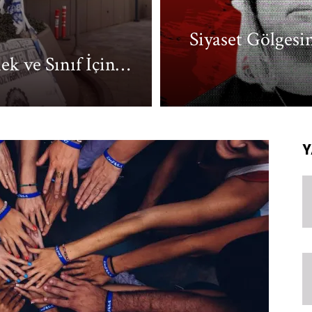
Siyaset Gölgesi
ek ve Sınıf İçin…
Y