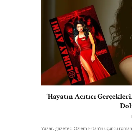
‘Hayatın Acıtıcı Gerçekler
Dol
Yazar, gazeteci Özlem Ertan’ın üçüncü romanı olan “Dol