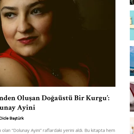
inden Oluşan Doğaüstü Bir Kurgu’:
unay Ayini
Dicle Baştürk
unay Ayini” raflardaki yerini aldı. Bu kitapta hem