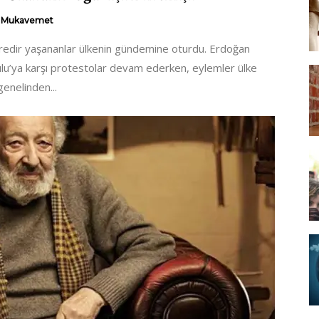
Mukavemet
süredir yaşananlar ülkenin gündemine oturdu. Erdoğan
lu’ya karşı protestolar devam ederken, eylemler ülke
genelinden...