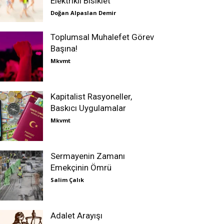
Elektrikli Bisiklet
Doğan Alpaslan Demir
Toplumsal Muhalefet Görev
Başına!
Mkvmt
Kapitalist Rasyoneller,
Baskıcı Uygulamalar
Mkvmt
Sermayenin Zamanı
Emekçinin Ömrü
Salim Çalık
Adalet Arayışı