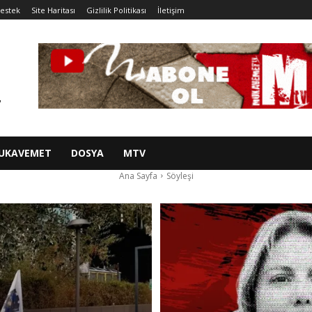
estek
Site Haritası
Gizlilik Politikası
İletişim
UKAVEMET
DOSYA
MTV
Ana Sayfa
Söyleşi