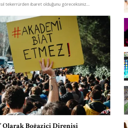
sıl tekerrürden ibaret olduğunu göreceksiniz....
” Olarak Boğaziçi Direnişi