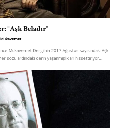
r: “Aşk Beladır”
Mukavemet
n önce Mukavemet Dergi'nin 2017 Ağustos sayısındaki Aşk
r sözü ardındaki derin yaşanmışlıkları hissettiriyor....