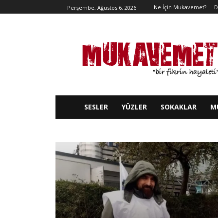
Ne İçin Mukavemet?
D
Perşembe, Ağustos 6, 2026
SESLER
YÜZLER
SOKAKLAR
M