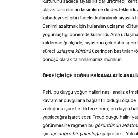
kültürünü sadece siyasi iktidar üretmedi, ken
olarak tanımlanan kesimlerce de desteklendi. Ar
kabadayı sol gibi ifadeler kullanılarak siyasi ik
Gerilimi azaltmak için kullanılan uzlaşma kült
yoğunlaştığı dönemde kullanıldı. Ama uzlaşma s
kaldırmadığı ölçüde, siyasetin çok daha spont
süreci
uzlaşma kültürü
üzerinden bastırılan/
dönüşü olarak tanımlamamız mümkün.
ÖFKE İÇİN İÇE DOĞRU PSİKANALATİK ANALİ
Peki, bu duygu yoğun halleri nasıl analiz etmeli
kavramlar duygularla bağlantılı olduğu ölçüde “
zorluğunu işaret ettikten sonra, bu duygu hal
yapılacağını işaret eder. Freud duygu halini 
görünmesine rağmen bu
görüntünün aldatm
için
içe doğru bir yolculuğa
çağırır bizi. Yolcu