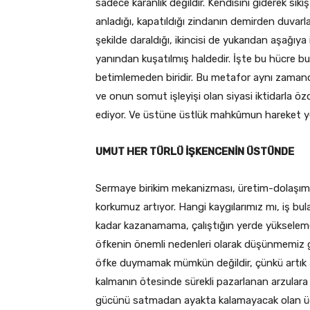
sadece karanlık değildir. Kendisini giderek sıkı
anladığı, kapatıldığı zindanın demirden duvarl
şekilde daraldığı, ikincisi de yukarıdan aşağıy
yanından kuşatılmış haldedir. İşte bu hücre 
betimlemeden biridir. Bu metafor aynı zamand
ve onun somut işleyişi olan siyasi iktidarla ö
ediyor. Ve üstüne üstlük mahkûmun hareket yet
UMUT HER TÜRLÜ İŞKENCENİN ÜSTÜNDE
Sermaye birikim mekanizması, üretim-dolaşım ili
korkumuz artıyor. Hangi kaygılarımız mı, iş 
kadar kazanamama, çalıştığın yerde yükselem
öfkenin önemli nedenleri olarak düşünmemiz ge
öfke duymamak mümkün değildir, çünkü artık 
kalmanın ötesinde sürekli pazarlanan arzulara
gücünü satmadan ayakta kalamayacak olan ücret