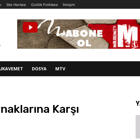
k
Site Haritası
Gizlilik Politikası
İletişim
UKAVEMET
DOSYA
MTV
Y
naklarına Karşı