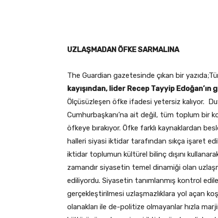
UZLAŞMADAN ÖFKE SARMALINA
The Guardian gazetesinde çıkan bir yazıda;Tü
kayışından, lider Recep Tayyip Edoğan’ın 
Ölçüsüzleşen öfke ifadesi yetersiz kalıyor. Du
Cumhurbaşkanı’na ait değil, tüm toplum bir kor
öfkeye bırakıyor. Öfke farklı kaynaklardan be
halleri siyasi iktidar tarafından sıkça işaret ed
iktidar toplumun kültürel bilinç dışını kullanarak
zamandır siyasetin temel dinamiği olan uzlaşma
ediliyordu. Siyasetin tanımlanmış kontrol edil
gerçekleştirilmesi uzlaşmazlıklara yol açan koş
olanakları ile de-politize olmayanlar hızla marj