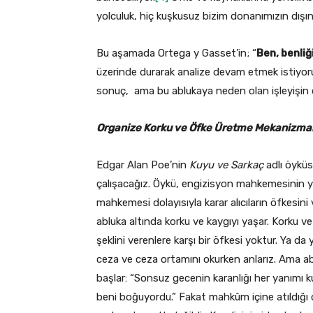
yolculuk, hiç kuşkusuz bizim donanımızın dışın
Bu aşamada Ortega y Gasset’in; “
Ben, benli
üzerinde durarak analize devam etmek istiyor
sonuç, ama bu ablukaya neden olan işleyişi
Organize Korku ve Öfke Üretme Mekanizmal
Edgar Alan Poe’nin
Kuyu ve Sarkaç
adlı öykü
çalışacağız. Öykü, engizisyon mahkemesinin y
mahkemesi dolayısıyla karar alıcıların öfkesin
abluka altında korku ve kaygıyı yaşar. Korku 
şeklini verenlere karşı bir öfkesi yoktur. Ya 
ceza ve ceza ortamını okurken anlarız. Ama ab
başlar: “Sonsuz gecenin karanlığı her yanımı ku
beni boğuyordu.” Fakat mahkûm içine atıldığı 