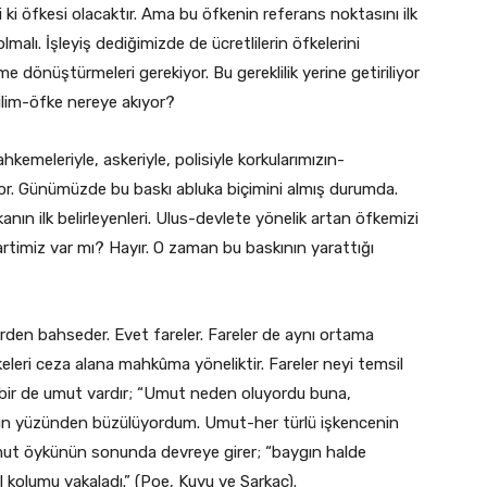
i ki öfkesi olacaktır. Ama bu öfkenin referans noktasını ilk
alı. İşleyiş dediğimizde de ücretlilerin öfkelerini
e dönüştürmeleri gerekiyor. Bu gereklilik yerine getiriliyor
ilim-öfke nereye akıyor?
ahkemeleriyle, askeriyle, polisiyle korkularımızın-
yor. Günümüzde bu baskı abluka biçimini almış durumda.
kanın ilk belirleyenleri. Ulus-devlete yönelik artan öfkemizi
artimiz var mı? Hayır. O zaman bu baskının yarattığı
den bahseder. Evet fareler. Fareler de aynı ortama
leri ceza alana mahkûma yöneliktir. Fareler neyi temsil
bir de umut vardır; “Umut neden oluyordu buna,
nun yüzünden büzülüyordum. Umut-her türlü işkencenin
ut öykünün sonunda devreye girer; “baygın halde
 kolumu yakaladı.” (Poe, Kuyu ve Sarkaç).