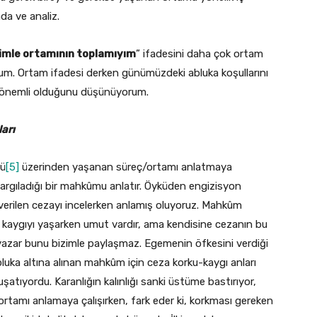
da ve analiz.
ğimle ortamının toplamıyım
” ifadesini daha çok ortam
um. Ortam ifadesi derken günümüzdeki abluka koşullarını
n önemli olduğunu düşünüyorum.
arı
sü
[5]
üzerinden yaşanan süreç/ortamı anlatmaya
argıladığı bir mahkûmu anlatır. Öyküden engizisyon
i verilen cezayı incelerken anlamış oluyoruz. Mahkûm
ve kaygıyı yaşarken umut vardır, ama kendisine cezanın bu
da yazar bunu bizimle paylaşmaz. Egemenin öfkesini verdiği
luka altına alınan mahkûm için ceza korku-kaygı anları
şatıyordu. Karanlığın kalınlığı sanki üstüme bastırıyor,
ortamı anlamaya çalışırken, fark eder ki, korkması gereken