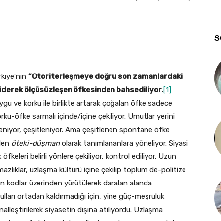
S
rkiye’nin
“Otoriterleşmeye doğru son zamanlardaki
giderek ölçüsüzleşen öfkesinden bahsediliyor.
[1]
ygu ve korku ile birlikte artarak çoğalan öfke sadece
ku-öfke sarmalı içinde/içine çekiliyor. Umutlar yerini
sleniyor, çeşitleniyor. Ama çeşitlenen spontane öfke
ilen
öteki-düşman
olarak tanımlananlara yöneliyor. Siyasi
 öfkeleri belirli yönlere çekiliyor, kontrol ediliyor. Uzun
zlıklar, uzlaşma kültürü içine çekilip toplum de-politize
en kodlar üzerinden yürütülerek daralan alanda
ulları ortadan kaldırmadığı için, yine güç-meşruluk
inalleştirilerek siyasetin dışına atılıyordu. Uzlaşma