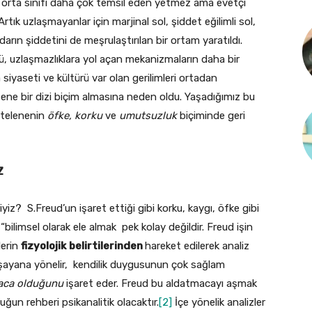
t orta sınıfı daha çok temsil eden yetmez ama evetçi
tık uzlaşmayanlar için marjinal sol, şiddet eğilimli sol,
tidarın şiddetini de meşrulaştırılan bir ortam yaratıldı.
ürü, uzlaşmazlıklara yol açan mekanizmaların daha bir
iyaseti ve kültürü var olan gerilimleri ortadan
ene bir dizi biçim almasına neden oldu. Yaşadığımız bu
ötelenenin
öfke, korku
ve
umutsuzluk
biçiminde geri
Z
yiz? S.Freud’un işaret ettiği gibi korku, kaygı, öfke gibi
bilimsel olarak ele almak pek kolay değildir. Freud işin
lerin
fizyolojik
belirtilerinden
hareket edilerek analiz
yaşayana yönelir, kendilik duygusunun çok sağlam
aca olduğunu
işaret eder. Freud bu aldatmacayı aşmak
luğun rehberi psikanalitik olacaktır.
[2]
İçe yönelik analizler