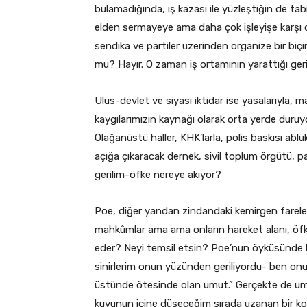
bulamadığında, iş kazası ile yüzleştiğin de tab
elden sermayeye ama daha çok işleyişe karşı olm
sendika ve partiler üzerinden organize bir biçim
mu? Hayır. O zaman iş ortamının yarattığı ger
Ulus-devlet ve siyasi iktidar ise yasalarıyla, m
kaygılarımızın kaynağı olarak orta yerde duru
Olağanüstü haller, KHK’larla, polis baskısı ablu
açığa çıkaracak dernek, sivil toplum örgütü, p
gerilim-öfke nereye akıyor?
Poe, diğer yandan zindandaki kemirgen fareler
mahkûmlar ama ama onların hareket alanı, öfke
eder? Neyi temsil etsin? Poe’nun öyküsünde 
sinirlerim onun yüzünden geriliyordu- ben o
üstünde ötesinde olan umut.” Gerçekte de um
kuyunun içine düşeceğim sırada uzanan bir kol