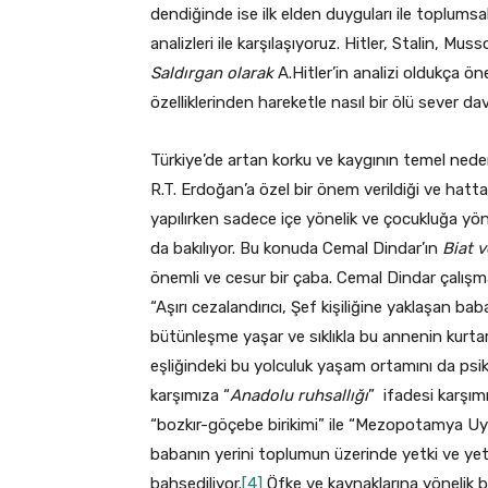
dendiğinde ise ilk elden duyguları ile toplumsal
analizleri ile karşılaşıyoruz. Hitler, Stalin, M
Saldırgan olarak
A.Hitler’in analizi oldukça öne
özelliklerinden hareketle nasıl bir ölü sever da
Türkiye’de artan korku ve kaygının temel neden
R.T. Erdoğan’a özel bir önem verildiği ve hatt
yapılırken sadece içe yönelik ve çocukluğa yön
da bakılıyor. Bu konuda Cemal Dindar’ın
Biat 
önemli ve cesur bir çaba. Cemal Dindar çalı
“Aşırı cezalandırıcı, Şef kişiliğine yaklaşan ba
bütünleşme yaşar ve sıklıkla bu annenin kurtar
eşliğindeki bu yolculuk yaşam ortamını da psik
karşımıza “
Anadolu
ruhsallığı
” ifadesi karşım
“bozkır-göçebe birikimi” ile “Mezopotamya Uyga
babanın yerini toplumun üzerinde yetki ve yet
bahsediliyor.
[4]
Öfke ve kaynaklarına yönelik b