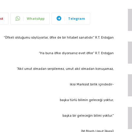
st
WhatsApp
Telegram
“Öfkeli olduğumu söylüyorlar, öfke de bir hitabet sanatıdır.”
R.T. Erdoğan
“Ha buna öfke diyorsanız evet öfke”
R.T. Erdoğan
“Akıl umut olmadan serpilemez, umut akıl olmadan konuşamaz,
ikisi Marksist birlik içindedir-
başka türlü bilimin geleceği yoktur,
başka bir geleceğin bilimi yoktur.”
(M.Bloch,Umut İlkesi)