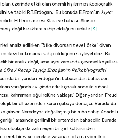
 olan üzerinde etkili olan önemli kişilerin psikobiografik
ussolini ve tabiki R.T.Erdoğan. Bu konuda E.From’un
Kıyıcı
mlidir. Hitler’in annesi Klara ve babası Alois’in
vranış değil karaktere sahip olduğunu anlatır.
[3]
leri analiz edilirken “öfke diyorsanız evet öfke” diyen
a merkezi bir konuma sahip olduğunu söyleyebiliriz. Bu
elik bir analiz değil, ama aynı zamanda çevresel koşullara
ve Öfke / Recep Tayyip Erdoğan’ın Psikobiyografisi
şmasında bir yandan Erdoğan’ın babasından bahseder;
baların varlığında ev içinde erkek çocuk anne ile ruhsal
ıcısı, kahraman oğul rolüne yaklaşır.” Diğer yandan Freud
olojik bir dil üzerinden kuran çabaya dönüşür. Burada da
ıza çıkıyor. Neredeyse doğallaşmış bir ruha sahip Anadolu
rlığı” arasında gerilimli bir ortamdan bahsedilir. Burada
kisi oldukça da zalimleşen bir şef kültüründen
u gerek birey ve gerekse yaşanan ortama yönelik iç