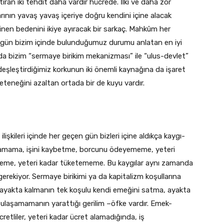
ştıran iki tehdit daha vardır hücrede. İlki ve daha zor
arının yavaş yavaş içeriye doğru kendini içine alacak
a inen bedenini ikiye ayıracak bir sarkaç. Mahkûm her
bugün bizim içinde bulunduğumuz durumu anlatan en iyi
a bizim “sermaye birikim mekanizması” ile “ulus-devlet”
zdeşleştirdiğimiz korkunun iki önemli kaynağına da işaret
eneğini azaltan ortada bir de kuyu vardır.
şkileri içinde her geçen gün bizleri içine aldıkça kaygı-
bulamama, işini kaybetme, borcunu ödeyememe, yeteri
eme, yeteri kadar tüketememe. Bu kaygılar aynı zamanda
rekiyor. Sermaye birikimi ya da kapitalizm koşullarına
ayakta kalmanın tek koşulu kendi emeğini satma, ayakta
 ulaşamamanın yarattığı gerilim –öfke vardır. Emek-
liler, yeteri kadar ücret alamadığında, iş