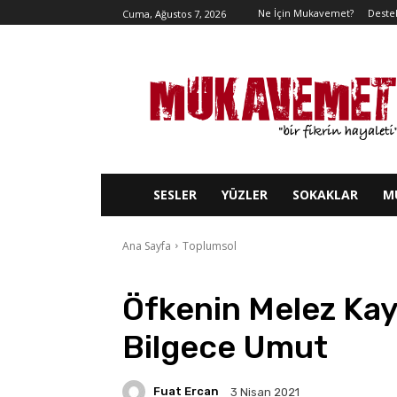
Ne İçin Mukavemet?
Deste
Cuma, Ağustos 7, 2026
SESLER
YÜZLER
SOKAKLAR
M
Ana Sayfa
Toplumsol
Öfkenin Melez Kay
Bilgece Umut
Fuat Ercan
3 Nisan 2021