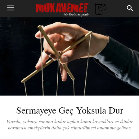
Sermayeye Geç Yoksula Dur
Varsıla, yolsuza sonuna kadar açılan kamu kaynakları ve iktidar
koruması emekçilerin daha çok sömürülmesi anlamına geliyor.