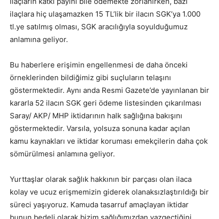
ilaçların katkı payını bile ödemekte zorlanırken, bazı
ilaçlara hiç ulaşamazken 15 TL’lik bir ilacın SGK’ya 1.000
tl.ye satılmış olması, SGK aracılığıyla soyulduğumuz
anlamına geliyor.
Bu haberlere erişimin engellenmesi de daha önceki
örneklerinden bildiğimiz gibi suçluların telaşını
göstermektedir. Aynı anda Resmi Gazete’de yayınlanan bir
kararla 52 ilacın SGK geri ödeme listesinden çıkarılması
Saray/ AKP/ MHP iktidarının halk sağlığına bakışını
göstermektedir. Varsıla, yolsuza sonuna kadar açılan
kamu kaynakları ve iktidar koruması emekçilerin daha çok
sömürülmesi anlamına geliyor.
Yurttaşlar olarak sağlık hakkının bir parçası olan ilaca
kolay ve ucuz erişmemizin giderek olanaksızlaştırıldığı bir
süreci yaşıyoruz. Kamuda tasarruf amaçlayan iktidar
bunun bedeli olarak bizim sağlığımızdan vazgeçtiğini