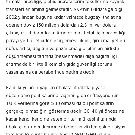
firmalar aracılığıyla uluslararası tarım tekellerine kaynak
transferi anlamına gelmektedir. AKP’nin iktidara geldiği
2002 yılından bugüne kadar yalnızca buğday ithalatına
ödenen döviz 150 milyon dolardan 2,3 milyar dolara
çıkmıştır. İktidarın tarım ürünlerinin ithalatı için harcadığı
parayı yerli üreticiden esirgemesi, iklim, girdi maliyetleri,
nüfus artışı, dağıtım ve pazarlama gibi alanları birlikte
düşünmemesi tarımda (beslenmede) dışa bağımlılığı
artırmakla birlikte ülkemizin gıda güvenliği sorunu
yaşamasına da beraberinde getirmektedir.
Kaldı ki yıllardır yapılan ithalata, ithalatla piyasa
düzenleme politikalarına rağmen gıda enflasyonunun
TÜİK verilerine göre %30 olması da bu politikaların
gerçekçi olmadığını göstermektedir. 30-40 yıl öncesine
kadar kendi kendine yeten bir tarım ülkesini tarımda
ithalatçı duruma düşürmek beceriksizlikten çok bir siyasi
tercihtir. Bununla birlikte Saray/ AKP/ MHP iktidarı