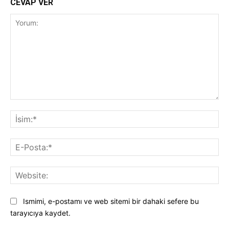
CEVAP VER
Yorum:
İsi
E-
Pos
Web
Ismimi, e-postamı ve web sitemi bir dahaki sefere bu
tarayıcıya kaydet.