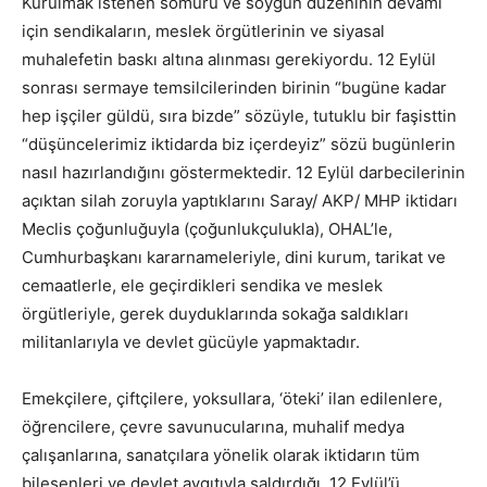
Kurulmak istenen sömürü ve soygun düzeninin devamı
için sendikaların, meslek örgütlerinin ve siyasal
muhalefetin baskı altına alınması gerekiyordu. 12 Eylül
sonrası sermaye temsilcilerinden birinin “bugüne kadar
hep işçiler güldü, sıra bizde” sözüyle, tutuklu bir faşisttin
“düşüncelerimiz iktidarda biz içerdeyiz” sözü bugünlerin
nasıl hazırlandığını göstermektedir. 12 Eylül darbecilerinin
açıktan silah zoruyla yaptıklarını Saray/ AKP/ MHP iktidarı
Meclis çoğunluğuyla (çoğunlukçulukla), OHAL’le,
Cumhurbaşkanı kararnameleriyle, dini kurum, tarikat ve
cemaatlerle, ele geçirdikleri sendika ve meslek
örgütleriyle, gerek duyduklarında sokağa saldıkları
militanlarıyla ve devlet gücüyle yapmaktadır.
Emekçilere, çiftçilere, yoksullara, ‘öteki’ ilan edilenlere,
öğrencilere, çevre savunucularına, muhalif medya
çalışanlarına, sanatçılara yönelik olarak iktidarın tüm
bileşenleri ve devlet aygıtıyla saldırdığı, 12 Eylül’ü