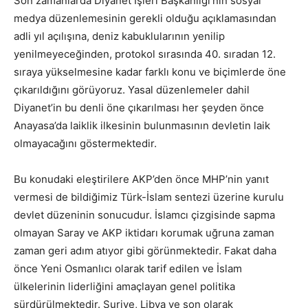
Son zamanlarda Diyanet İşleri Başkanlığı’nın sosyal
medya düzenlemesinin gerekli olduğu açıklamasından
adli yıl açılışına, deniz kabuklularının yenilip
yenilmeyeceğinden, protokol sırasında 40. sıradan 12.
sıraya yükselmesine kadar farklı konu ve biçimlerde öne
çıkarıldığını görüyoruz. Yasal düzenlemeler dahil
Diyanet’in bu denli öne çıkarılması her şeyden önce
Anayasa’da laiklik ilkesinin bulunmasının devletin laik
olmayacağını göstermektedir.
Bu konudaki eleştirilere AKP’den önce MHP’nin yanıt
vermesi de bildiğimiz Türk-İslam sentezi üzerine kurulu
devlet düzeninin sonucudur. İslamcı çizgisinde sapma
olmayan Saray ve AKP iktidarı korumak uğruna zaman
zaman geri adım atıyor gibi görünmektedir. Fakat daha
önce Yeni Osmanlıcı olarak tarif edilen ve İslam
ülkelerinin liderliğini amaçlayan genel politika
sürdürülmektedir. Suriye, Libya ve son olarak