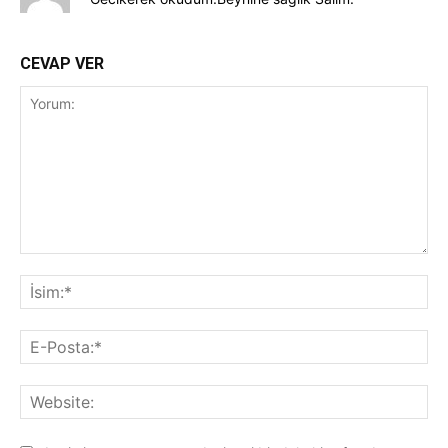
CEVAP VER
Yorum:
İsi
E-
Pos
Web