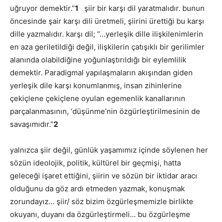
uğruyor demektir.”
1
şiir bir karşı dil yaratmalıdır. bunun
öncesinde şair karşı dili üretmeli, şiirini ürettiği bu karşı
dille yazmalıdır. karşı dil; “…yerleşik dille ilişkilenimlerin
en aza geriletildiği değil, ilişkilerin çatışıklı bir gerilimler
alanında olabildiğine yoğunlaştırıldığı bir eylemlilik
demektir. Paradigmal yapılaşmaların akışından giden
yerleşik dile karşı konumlanmış, insan zihinlerine
çekiçlene çekiçlene oyulan egemenlik kanallarının
parçalanmasının, ‘düşünme’nin özgürleştirilmesinin de
savaşımıdır.”
2
yalnızca şiir değil, günlük yaşamımız içinde söylenen her
sözün ideolojik, politik, kültürel bir geçmişi, hatta
geleceği işaret ettiğini, şiirin ve sözün bir iktidar aracı
olduğunu da göz ardı etmeden yazmak, konuşmak
zorundayız… şiir/ söz bizim özgürleşmemizle birlikte
okuyanı, duyanı da özgürleştirmeli… bu özgürleşme