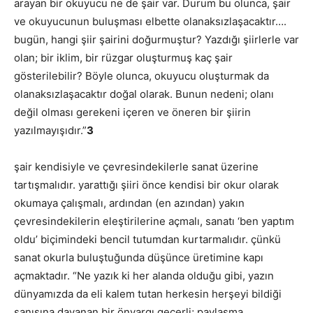
arayan bir okuyucu ne de şair var. Durum bu olunca, şair
ve okuyucunun buluşması elbette olanaksızlaşacaktır….
bugün, hangi şiir şairini doğurmuştur? Yazdığı şiirlerle var
olan; bir iklim, bir rüzgar oluşturmuş kaç şair
gösterilebilir? Böyle olunca, okuyucu oluşturmak da
olanaksızlaşacaktır doğal olarak. Bunun nedeni; olanı
değil olması gerekeni içeren ve öneren bir şiirin
yazılmayışıdır.”
3
şair kendisiyle ve çevresindekilerle sanat üzerine
tartışmalıdır. yarattığı şiiri önce kendisi bir okur olarak
okumaya çalışmalı, ardından (en azından) yakın
çevresindekilerin eleştirilerine açmalı, sanatı ‘ben yaptım
oldu’ biçimindeki bencil tutumdan kurtarmalıdır. çünkü
sanat okurla buluştuğunda düşünce üretimine kapı
açmaktadır. “Ne yazık ki her alanda olduğu gibi, yazın
dünyamızda da eli kalem tutan herkesin herşeyi bildiği
sanısına dayanan bir önyargı geçerli; paylaşma,