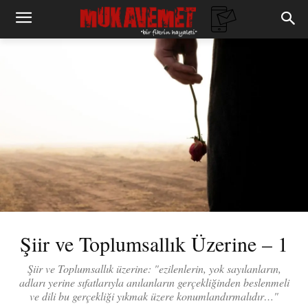
Şiir ve Toplumsallık Üzerine – 1
Şiir ve Toplumsallık üzerine: "ezilenlerin, yok sayılanların,
adları yerine sıfatlarıyla anılanların gerçekliğinden beslenmeli
ve dili bu gerçekliği yıkmak üzere konumlandırmalıdır…"