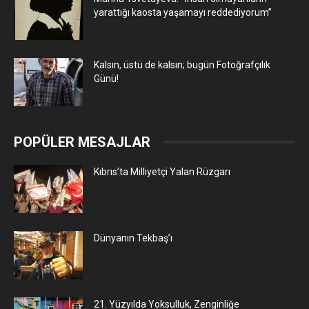
yarattığı kaosta yaşamayı reddediyorum”
Kalsın, üstü de kalsın; bugün Fotoğrafçılık
Günü!
POPÜLER MESAJLAR
Kıbrıs’ta Milliyetçi Yalan Rüzgarı
Dünyanın Tekbaş’ı
21. Yüzyılda Yoksulluk, Zenginliğe