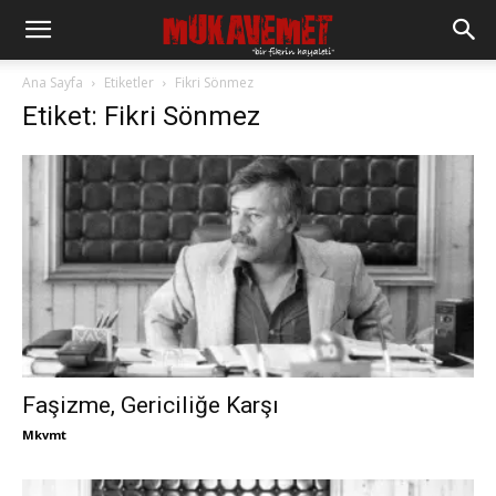
Ana Sayfa
Etiketler
Fikri Sönmez
Etiket: Fikri Sönmez
Faşizme, Gericiliğe Karşı
Mkvmt