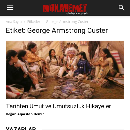
Ana Sayfa
Etiketler
George Armstrong Custer
Etiket: George Armstrong Custer
Tarihten Umut ve Umutsuzluk Hikayeleri
Doğan Alpaslan Demir
YAZARLAR