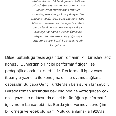
Kitabeviitapevi. 14 farklı yazarın katkıda
bulunduğu çalışma medya kuramlarında
Marksizmin mirasından Frankfurt
Okulu’na, ekonomi politik yaklaşımdan
araçsalcı ve kültürel, post yapısalcı, post
Marksist ve most modern yaklaşımlara
birçok farklı açıdan ele almaya çalışan
oldukça kapsamlı bir eser. Özellikle
iletişim teorileri konusuna yoğunlaşan
araştırmacıların ilgisini çekecek yetkin
bir çalışma.
Dilsel bütünlüğü tesis açısından romanın ikili bir işlevi söz
konusu. Bunlardan birincisi performatif diğeri ise
pedagojik olarak zikredebiliriz. Performatif işlev esas
itibariyle yazı dile ile konuşma dili ile uyumu sağlama
çabasıdır. Bu çaba Genç Türklerden beri süren bir şeydir.
Burada roman açısından bakıldığında ne yazıdğından çok
nasıl yazdığın noktasında dilsel bütünlüğün performatif
işlevinden bahsedebiliriz. Burda yine vermeyi sevdiğim
bir örneği verecek olursam; Nutuk’u anlamakla 1928’da