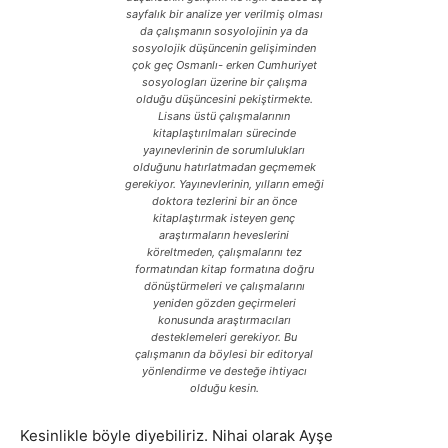
sayfalık bir analize yer verilmiş olması
da çalışmanın sosyolojinin ya da
sosyolojik düşüncenin gelişiminden
çok geç Osmanlı- erken Cumhuriyet
sosyologları üzerine bir çalışma
olduğu düşüncesini pekiştirmekte.
Lisans üstü çalışmalarının
kitaplaştırılmaları sürecinde
yayınevlerinin de sorumlulukları
olduğunu hatırlatmadan geçmemek
gerekiyor. Yayınevlerinin, yılların emeği
doktora tezlerini bir an önce
kitaplaştırmak isteyen genç
araştırmaların heveslerini
köreltmeden, çalışmalarını tez
formatından kitap formatına doğru
dönüştürmeleri ve çalışmalarını
yeniden gözden geçirmeleri
konusunda araştırmacıları
desteklemeleri gerekiyor. Bu
çalışmanın da böylesi bir editoryal
yönlendirme ve desteğe ihtiyacı
olduğu kesin.
Kesinlikle böyle diyebiliriz. Nihai olarak Ayşe