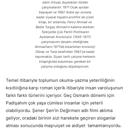
daim ihtiyaç duydukları türden
çalışmalardır. 1971 Ocak ayıdan
başlayan ve 1982 Aralık ayı sonuna
kadar siyasal hayatın profilini de çizen
kitap, bir anlamda, Feroz Ahmad ve
Bedia Turgay Ahmad’ın kaleme aldıkları
Türkiye’de Çok Partili Politikanın
Açıklamalı Kronolojisi (1945-1971)
çalışmasının devamı niteliğinde.
Ahmad’ların 1971’de bıkartıkları kronoloji
Günay ve Tuna tarafından 1982’ye kadar
taşınmakta. Siyasi tarih çalışna herkesin
kitaplığında bulunması gereken bir
çalışma olduğunu düşünüyorum.
Temel itibariyle toplumun okuma-yazma yeterliliğinin
kısıtlılığına karşı roman içerik itibariyle insan varoluşunun
farklı farklı türlerini içeriyor. Geç Osmanlı dönemi için
Padişahım çok yaşa cümlesi insanlar için yeterli
olabiliyordu. Şener Şen’in Değirmen adlı filmi aklıma
geliyor, oradaki birinin sizi harekete geçiren sloganlar
atması sonucunda maşruiyet ve aidiyet tamamlanıyordu.