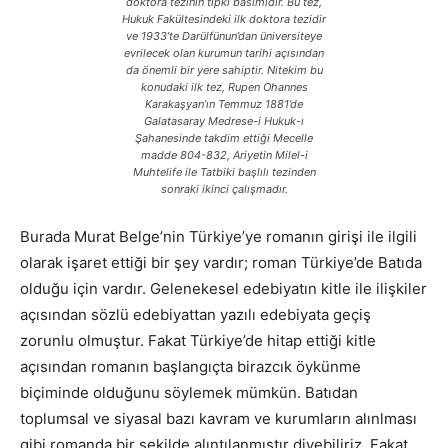
doktora tezinin tıpkı basımıdır. Bu tez,
Hukuk Fakültesindeki ilk doktora tezidir
ve 1933’te Darülfünun’dan üniversiteye
evrilecek olan kurumun tarihi açısından
da önemli bir yere sahiptir. Nitekim bu
konudaki ilk tez, Rupen Ohannes
Karakaşyan’ın Temmuz 1881’de
Galatasaray Medrese-i Hukuk-ı
Şahanesinde takdim ettiği Mecelle
madde 804-832, Ariyetin Milel-i
Muhtelife ile Tatbiki başlılı tezinden
sonraki ikinci çalışmadır.
Burada Murat Belge’nin Türkiye’ye romanın girişi ile ilgili
olarak işaret ettiği bir şey vardır; roman Türkiye’de Batıda
olduğu için vardır. Gelenekesel edebiyatın kitle ile ilişkiler
açısından sözlü edebiyattan yazılı edebiyata geçiş
zorunlu olmuştur. Fakat Türkiye’de hitap ettiği kitle
açısından romanın başlangıçta birazcık öykünme
biçiminde olduğunu söylemek mümkün. Batıdan
toplumsal ve siyasal bazı kavram ve kurumların alınlması
gibi romanda bir şekilde alıntılanmıştır diyebiliriz. Fakat