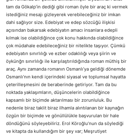
tam da Gökalp’in dediği gibi roman öyle bir araç ki vermek
istediğiniz mesajı gizleyerek verebileceğiniz bir imkan
dahi sağlıyor size. Edebiyat ve edep sözcüğü ilişkisi
açısından bakarsak edebiyatın amacı insanlara edepli
kılmak ise olabildiğince çok konu hakkında olabildiğince
çok müdahale edebileceğiniz bir nitelikte taşıyor. Çümkü
edebiyatın sınırlılığı ve ezber odaklılığı veya şiirin ve
öykünğn sınırlılığı ile karşılaştırıldığında roman müthiş bir
araç. Aynı zamanda romanın Osmanlı’ya geldiği dönemde
Osmanlı’nın kendi içerindeki siyasal ve toplumsal hayatta
çeterilleşmesini de beraberinde getiriyor. Tam da bu
noktada yaklaşımların, düşüncelerin olabildiğince
kapsamlı bir biçimde aktarılması bir zorunluluk. Bu
nedenle biraz taklit biraz ilhamla alıntılanan bir kaynağın
özgün bir biçimde ve gönüllülükle başvurulan bir hale
döndüğünü söyleyebiliriz. Erol Köroğlu’nun da söylediği
ve kitapta da kullandığım bir şey var; Meşrutiyet