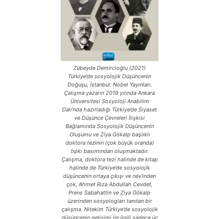
Zübeyde Demircioğlu (2021)
Türkiye’de sosyolojik Düşüncenin
Doğuşu, İstanbul: Nobel Yayınları.
Çalışma yazarın 2019 yılında Ankara
Üniversitesi Sosyoloji Anabilim
Dalı’nda hazırladığı Türkiye’de Siyaset
ve Düşünce Çevreleri İlişkisi
Bağlamında Sosyolojik Düşüncenin
Oluşumu ve Ziya Gökalp başlıklı
doktora tezinin (çok büyük oranda)
tıpkı basımından oluşmaktadır.
Çalışma, doktora tezi halinde de kitap
halinde de Türkiye’de sosyolojik
düşüncenin ortaya çıkışı ve nev’inden
çok, Ahmet Rıza Abdullah Cevdet,
Prens Sabahattin ve Ziya Gökalp
üzerinden sosyologları tanıtan bir
çalışma. Nitekim Türkiye’de sosyolojik
düşüncenin gelişimi ile ilgili sadece üç