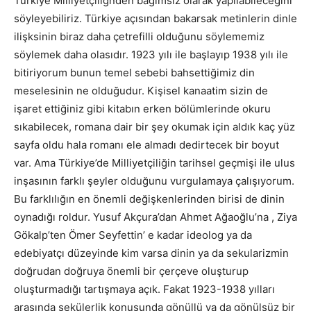
Türkiye Milliyetçiliğnden bağımsız olarak yapılabileceğini
söyleyebiliriz. Türkiye açısından bakarsak metinlerin dinle
ilişksinin biraz daha çetrefilli olduğunu söylememiz
söylemek daha olasıdır. 1923 yılı ile başlayıp 1938 yılı ile
bitiriyorum bunun temel sebebi bahsettiğimiz din
meselesinin ne olduğudur. Kişisel kanaatim sizin de
işaret ettiğiniz gibi kitabın erken bölümlerinde okuru
sıkabilecek, romana dair bir şey okumak için aldık kaç yüz
sayfa oldu hala romanı ele almadı dedirtecek bir boyut
var. Ama Türkiye’de Milliyetçiliğin tarihsel geçmişi ile ulus
inşasının farklı şeyler olduğunu vurgulamaya çalışıyorum.
Bu farklılığın en önemli değişkenlerinden birisi de dinin
oynadığı roldur. Yusuf Akçura’dan Ahmet Ağaoğlu’na , Ziya
Gökalp’ten Ömer Seyfettin’ e kadar ideolog ya da
edebiyatçı düzeyinde kim varsa dinin ya da sekularizmin
doğrudan doğruya önemli bir çerçeve oluşturup
oluşturmadığı tartışmaya açık. Fakat 1923-1938 yılları
arasında sekülerlik konusunda gönüllü ya da gönülsüz bir