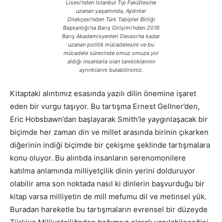
Lisesi’nden İstanbul Tıp Fakültesine
uzanan yaşamında, Aydınlar
Dilekçesi’nden Türk Tabipler Birliği
Başkanlığı’na Barış Girişimi’nden 2016
Barış Akademisyenleri Davası’na kadar
uzanan politik mücadelesini ve bu
mücadele sürecinde omuz omuza yol
aldığı insanlarla olan tanıklıklarının
ayrıntılarını bulabilirsiniz.
Kitaptaki alıntımız esasında yazılı dilin önemine işaret
eden bir vurgu taşıyor. Bu tartışma Ernest Gellner’den,
Eric Hobsbawn’dan başlayarak Smith’le yaygınlaşacak bir
biçimde her zaman din ve millet arasında birinin çıkarken
diğerinin indiği biçimde bir çekişme şeklinde tartışmalara
konu oluyor. Bu alıntıda insanların serenomonilere
katılma anlamında milliyetçilik dinin yerini dolduruyor
olabilir ama son noktada nasıl ki dinlerin başvurduğu bir
kitap varsa milliyetin de mill mefumu dil ve metinsel yük.
Buradan hareketle bu tartışmaların evrensel bir düzeyde