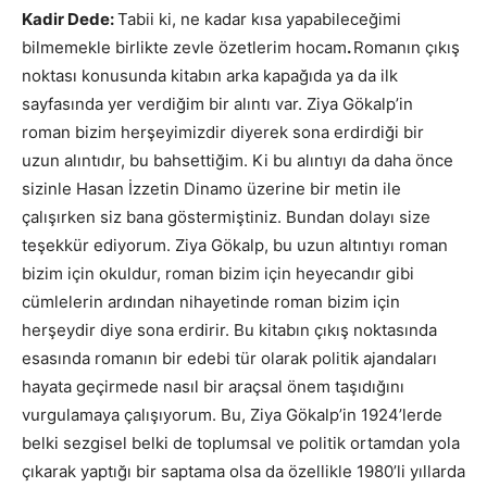
Kadir Dede:
Tabii ki, ne kadar kısa yapabileceğimi
bilmemekle birlikte zevle özetlerim hocam
.
Romanın çıkış
noktası konusunda kitabın arka kapağıda ya da ilk
sayfasında yer verdiğim bir alıntı var. Ziya Gökalp’in
roman bizim herşeyimizdir diyerek sona erdirdiği bir
uzun alıntıdır, bu bahsettiğim. Ki bu alıntıyı da daha önce
sizinle Hasan İzzetin Dinamo üzerine bir metin ile
çalışırken siz bana göstermiştiniz. Bundan dolayı size
teşekkür ediyorum. Ziya Gökalp, bu uzun altıntıyı roman
bizim için okuldur, roman bizim için heyecandır gibi
cümlelerin ardından nihayetinde roman bizim için
herşeydir diye sona erdirir. Bu kitabın çıkış noktasında
esasında romanın bir edebi tür olarak politik ajandaları
hayata geçirmede nasıl bir araçsal önem taşıdığını
vurgulamaya çalışıyorum. Bu, Ziya Gökalp’in 1924’lerde
belki sezgisel belki de toplumsal ve politik ortamdan yola
çıkarak yaptığı bir saptama olsa da özellikle 1980’li yıllarda