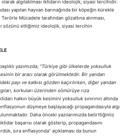
arak algılatılması iktidarın ideolojik, siyasi tercihidir.
ndası yapılan hayvan barınağında bir köpeğin kürekle
 Terörle Mücadele tarafından gözaltına alınması,
 sözünü ettiğimiz ideolojik, siyasi tercihin
ELE
 başlıklı yazımızda;
“Türkiye gibi ülkelerde yoksulluk
inin bir aracı olarak görülmektedir. Bir yandan
üdeki payı ve katkısı gözden kaçırılırken, diğer yandan
gıları, korkuları üzerinden sömürüye rıza
idarı halkın büyük kesimini yoksulluk sınırının altında
 enflasyonun düşmeye başlayacağı propagandasıyla algı
lunmaktadır. Daha önceki yazılarımızda belirttiğimiz
ktidar başarısı olarak gösterip, propagandasını
şürdük, sıra enflasyonda” açıklaması da bunun