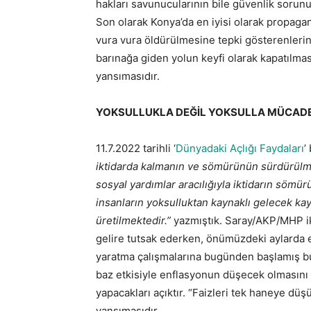
hakları savunucularının bile güvenlik sorunu ol
Son olarak Konya’da en iyisi olarak propaga
vura vura öldürülmesine tepki gösterenlerin
barınağa giden yolun keyfi olarak kapatılması
yansımasıdır.
YOKSULLUKLA DEĞİL YOKSULLA MÜCAD
11.7.2022 tarihli ‘
Dünyadaki Açlığı Faydaları
’
iktidarda kalmanın ve sömürünün sürdürülmes
sosyal yardımlar aracılığıyla iktidarın sömür
insanların yoksulluktan kaynaklı gelecek kay
üretilmektedir.”
yazmıştık. Saray/AKP/MHP ikt
gelire tutsak ederken, önümüzdeki aylarda
yaratma çalışmalarına bugünden başlamış bu
baz etkisiyle enflasyonun düşecek olmasını i
yapacakları açıktır. “Faizleri tek haneye dü
yansımasıdır.