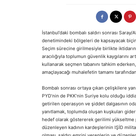
İstanbul’daki bombalı saldırı sonrası Saray/A
denetimindeki bölgeleri de kapsayacak biçim
Seçim sürecine girilmesiyle birlikte iktidarı
aracılığıyla toplumun güvenlik kaygılarını ar
kullanarak seçmen tabanını tahkim ederken
amaçlayacağı muhalefetin tamamı tarafından d
Bombalı sonrası ortaya çıkan çelişkilere yan
PYD’nin de PKK’nin Suriye kolu olduğu iddiası
getirilen operasyon ve şiddet dalgasının od
yanıtlamak, toplumda oluşan kuşkuları giderm
hedef olarak göstererek gerilimi yükseltme po
düzenleyen kadının kardeşlerinin IŞİD milit
olması, saldırı emrini verenlerin ve düzen