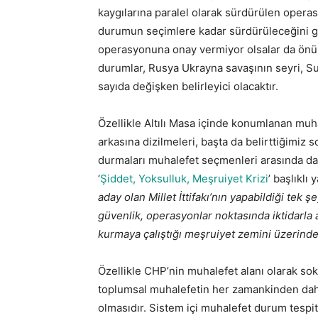
kaygılarına paralel olarak sürdürülen operas
durumun seçimlere kadar sürdürüleceğini g
operasyonuna onay vermiyor olsalar da önüm
durumlar, Rusya Ukrayna savaşının seyri, S
sayıda değişken belirleyici olacaktır.
Özellikle Altılı Masa içinde konumlanan muh
arkasına dizilmeleri, başta da belirttiğimiz 
durmaları muhalefet seçmenleri arasında da i
‘
Şiddet, Yoksulluk, Meşruiyet Krizi
’ başlıkl
aday olan Millet İttifakı’nın yapabildiği tek 
güvenlik, operasyonlar noktasında iktidarla a
kurmaya çalıştığı meşruiyet zemini üzerind
Özellikle CHP’nin muhalefet alanı olarak so
toplumsal muhalefetin her zamankinden daha 
olmasıdır. Sistem içi muhalefet durum tespiti