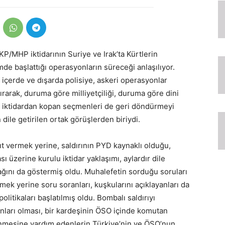
KP/MHP iktidarının Suriye ve Irak’ta Kürtlerin
de başlattığı operasyonların süreceği anlaşılıyor.
n içerde ve dışarda polisiye, askeri operasyonlar
tırarak, duruma göre milliyetçiliği, duruma göre dini
, iktidardan kopan seçmenleri de geri döndürmeyi
ile getirilen ortak görüşlerden biriydi.
ıt vermek yerine, saldırının PYD kaynaklı olduğu,
 üzerine kurulu iktidar yaklaşımı, aylardır dile
ağını da göstermiş oldu. Muhalefetin sorduğu soruları
ek yerine soru soranları, kuşkularını açıklayanları da
litikaları başlatılmış oldu. Bombalı saldırıyı
anları olması, bir kardeşinin ÖSO içinde komutan
lenmesine yardım edenlerin Türkiye’nin ve ÖSO’nun