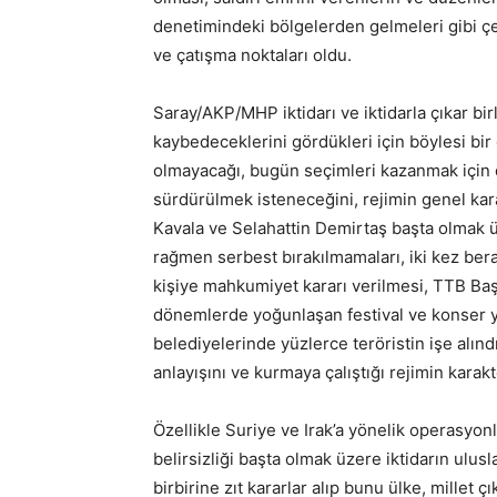
denetimindeki bölgelerden gelmeleri gibi çel
ve çatışma noktaları oldu.
Saray/AKP/MHP iktidarı ve iktidarla çıkar birl
kaybedeceklerini gördükleri için böylesi bir 
olmayacağı, bugün seçimleri kazanmak için 
sürdürülmek isteneceğini, rejimin genel ka
Kavala ve Selahattin Demirtaş başta olmak ü
rağmen serbest bırakılmamaları, iki kez ber
kişiye mahkumiyet kararı verilmesi, TTB Ba
dönemlerde yoğunlaşan festival ve konser ya
belediyelerinde yüzlerce teröristin işe alınd
anlayışını ve kurmaya çalıştığı rejimin karak
Özellikle Suriye ve Irak’a yönelik operasy
belirsizliği başta olmak üzere iktidarın ulusl
birbirine zıt kararlar alıp bunu ülke, millet 