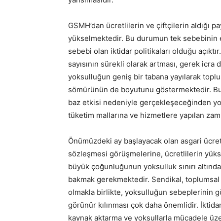
GSMH’dan ücretlilerin ve çiftçilerin aldığı 
yükselmektedir. Bu durumun tek sebebinin 
sebebi olan iktidar politikaları olduğu açıktı
sayısının sürekli olarak artması, gerek icra 
yoksulluğun geniş bir tabana yayılarak toplu
sömürünün de boyutunu göstermektedir. Bu 
baz etkisi nedeniyle gerçekleşeceğinden yo
tüketim mallarına ve hizmetlere yapılan zamla
Önümüzdeki ay başlayacak olan asgari ücret t
sözleşmesi görüşmelerine, ücretlilerin yükse
büyük çoğunluğunun yoksulluk sınırı altında
bakmak gerekmektedir. Sendikal, toplumsal 
olmakla birlikte, yoksulluğun sebeplerinin 
görünür kılınması çok daha önemlidir. İktid
kaynak aktarma ve yoksullarla mücadele üzeri