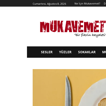
Ne İçin Mukavemet?
D
Cumartesi, Ağustos 8, 2026
SESLER
YÜZLER
SOKAKLAR
M