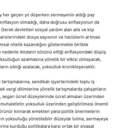
pay her geçen yıl düşerken sermayenin aldığı pay
enflasyon olmadığı, daha doğrusu enflasyonun da
r. Gerek devletten sosyal yardım alan aile ve kişi
dairelerindeki dosya sayısının ve hacizlerin artması
msal nitelik kazandığını göstermekle birlikte
nedenle iktidarın sözünü ettiği enflasyondaki düşüş
ksulluğun azalmasına yönelik bir etkisi olmayacak,
rın sıklığı azalacak, yoksulluk kronikleşecektir.
artışmalarına, sendikalı işyerlerindeki toplu iş
k vergi dilimlerine yönelik tartışmalarda çalışanların
, asgari ücret düzeylerinde ücret almaları üzerinden
muhalefetin yoksulluk üzerinden geliştirilmesi önemli
görünür kılınarak emekten yana politik önermelerin
arın yoksulluğu yönetilebilir düzeyde tutma, sermayeye
ne kurduğu politikalara karşı ortak bir siyasal