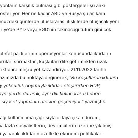
yonların karşılık bulması gibi göstergeler şu anki
österiyor. Her ne kadar ABD ve Rusya şu an kara
üzdeki günlerde uluslararası ilişkilerde oluşacak yeni
uriye’de PYD veya SGD’nin takınacağı tutum gibi çok
alefet partilerinin operasyonlar konusunda iktidarın
soruları sormaktan, kuşkuları dile getirmekten uzak
ktidara meşruiyet kazandırıyor. 21.11.2022 tarihli
ı yazımızda bu noktaya değinerek;
“Bu koşullarda iktidara
şey yoksulluk boyutuyla iktidarı eleştirirken HDP,
ynı yerde durarak, aynı dili kullanarak iktidarın
e siyaset yapmanın ötesine geçemiyor.”
yazmıştık.
kağı kullanmama çağrısıyla ortaya çıkan durum;
fazla sosyalistlerin, devrimcilerin üzerine yıkılmış
 yaparak, iktidarın özellikle ekonomi politikaları