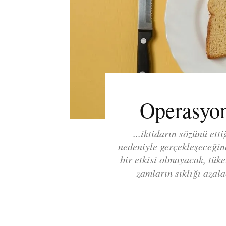
Operasyon
...iktidarın sözünü ett
nedeniyle gerçekleşeceğin
bir etkisi olmayacak, tük
zamların sıklığı azala