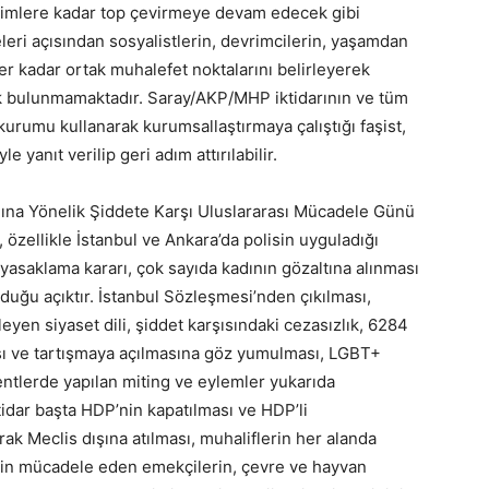
imlere kadar top çevirmeye devam edecek gibi
leri açısından sosyalistlerin, devrimcilerin, yaşamdan
r kadar ortak muhalefet noktalarını belirleyerek
ek bulunmamaktadır. Saray/AKP/MHP iktidarının ve tüm
 kurumu kullanarak kurumsallaştırmaya çalıştığı faşist,
 yanıt verilip geri adım attırılabilir.
dına Yönelik Şiddete Karşı Uluslararası Mücadele Günü
 özellikle İstanbul ve Ankara’da polisin uyguladığı
yasaklama kararı, çok sayıda kadının gözaltına alınması
olduğu açıktır. İstanbul Sözleşmesi’nden çıkılması,
leyen siyaset dili, şiddet karşısındaki cezasızlık, 6284
sı ve tartışmaya açılmasına göz yumulması, LGBT+
 kentlerde yapılan miting ve eylemler yukarıda
ktidar başta HDP’nin kapatılması ve HDP’li
arak Meclis dışına atılması, muhaliflerin her alanda
 için mücadele eden emekçilerin, çevre ve hayvan