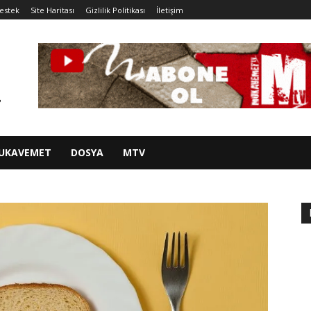
estek
Site Haritası
Gizlilik Politikası
İletişim
UKAVEMET
DOSYA
MTV