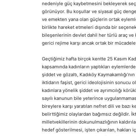
nedeniyle güç kaybetmesini bekleyerek seç
görünüyor. Bu koşullar ve siyasal güç denge
ve emekten yana olan güçlerin ortak eylemle
birlikte hareket etmeleri dışında bir seçen
bileşenlerinin devlet dahil her türlü araç ve
gerici rejime karşı ancak ortak bir mücadeleyle
Geçtiğimiz hafta birçok kentte 25 Kasım Ka
kapsamında kadınların yaptıkları eylemlerde,
şiddet ve gözaltı, Kadıköy Kaymakamlığı’nın 
iktidarın faşist, gerici ideolojisinin sonucu 
kadınlara yönelik şiddet ve ayrımcılığı körük
sayılı kanunun bile yeterince uygulanmama
bireylere karşı yaratılan nefret dili ve bazı
belirttiğimiz olaylardan bağımsız değildir. İ
milletvekillerinin dokunulmazlığının kaldırıl
hedef gösterilmesi, işten çıkarılan, hakları