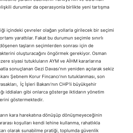
işkili durumlar da operasyonla birlikte yeni tartışma
iği içindeki çevreler olağan yollarla girilecek bir seçimi
ortamı yarattılar. Fakat bu durumun seçimle sınırlı
döşenen taşların seçimlerden sonrası için de
rakterini oluşturacağını öngörmek gerekiyor. Osman
zere siyasi tutukluların AYM ve AİHM kararlarına
aatla sonuçlanan Gezi Davası’nın yeniden açılarak sekiz
şkanı Şebnem Korur Fincancı’nın tutuklanması, son
sakları, İç İşleri Bakanı’nın CHP’li büyükşehir
ığı iddiaları gibi onlarca gösterge iktidarın yönetim
terini göstermektedir.
onların kara harekatına dönüşüp dönüşmeyeceğinin
ararası koşulları kendi lehine kullanma, rahatlıkla
çıkarı olarak sunabilme pratiği, toplumda güvenlik