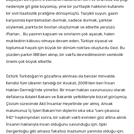
nedeniyle git gide büyümüş, yine bir yurttaşlık hakkının kullanımı
bir sivil itaatsizlik pratiğine dönüşmüştü. Tazyikli suyun, gazın
karşısında kıpırdamadan durmak, sadece durmak, şarkılar
söylemek, parkta bir bostan oluşturmak ve elbette yeryüzü
iftarları… Bu yazının kapsam ve sınırlarını çok aşacak, halen
muktedirin kâbusu olmaya devam eden, Türkiye siyasal ve
toplumsal hayatı için büyük bir dönüm noktası oluşturdu Gezi. Bu
yüzden parkın İBB’den alınıp, bir vakfa devredilmesinin sembolik
önemi çok büyük elbette.
Öztürk Türkdoğan’ın gözaltına alınması da benzer minvalde.
Kendisi tüm ülkenin tanıdığı bir Avukat, 2008’den beri İnsan
Hakları Derneği’nde yönetici. Bir insan hakları savunucusu olarak
defalarca Adalet Bakanı ve Bakanlık yetkilileriyle bizzat görüşmüş.
Çözüm sürecinde Akil İnsanlar Heyetinde yer almış. Ancak
malumunuz İç İşleri Bakanı’nın dişlerini sıka sıka “canı çıkasıca
İHD” haykırışından sonra, bir sabah vakti evinden göz altına alındı.
İnsanın haklarıyla insan olduğunu savunduğu için, tıpkı
Gergerlioğlu gibi amasız fakatsız mazlumun yanında olduğu için,