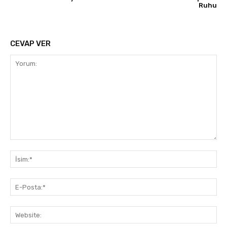
Ruhu
CEVAP VER
Yorum:
İsi
E-
Pos
Web