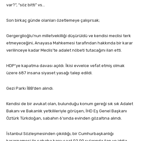
var?”, “söz bitti” vs…
Son birkaç günde olanları özetlemeye çalışırsak;
Gergerglioğlu’nun milletvekilliği düşürüldü ve kendisi meclisi terk
etmeyeceğini, Anayasa Mahkemesi tarafından hakkında bir karar
verilinceye kadar Meclis’te adalet nöbeti tutacağını ilan etti.
HDP’ye kapatma davası açıldı. İkisi evvelce vefat etmiş olmak
üzere 687 insana siyaset yasağı talep edildi.
Gezi Parkı İBB’den alındı.
Kendisi de bir avukat olan, bulunduğu konum gereği sık sık Adalet
Bakanı ve Bakanlık yetkilileriyle görüşen, İHD Eş Genel Başkanı
Öztürk Türkdoğan, sabahın 6’sında evinden gözaltına alındı.
İstanbul Sözleşmesinden çıkıldığı, bir Cumhurbaşkanlığı
kararnamesi ile sabaha karşı saat 02.00 sularında ilan ve iddia