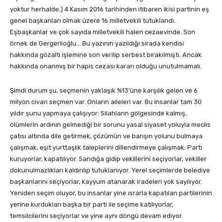
yoktur herhalde.) 4 Kasım 2016 tarihinden itibaren ikisi partinin eş
genel başkanları olmak üzere 16 milletvekili tutuklandı.
Eşbaşkanlar ve çok sayıda milletvekili halen cezaevinde. Son
örnek de Gergerlioğlu… Bu yazının yazıldığı sırada kendisi
hakkında gözaltı işlemine son verilip serbest bırakılmıştı. Ancak
hakkında onanmış bir hapis cezası kararı olduğu unutulmamalı.
Şimdi durum şu, seçmenin yaklaşık %13’üne karşılık gelen ve 6
milyon civarı seçmen var. Onların aileleri var. Bu insanlar tam 30
yıldır şunu yapmaya çalışıyor: Silahların gölgesinde kalmış,
ölümlerin ardının gelmediği bir sorunu yasal siyaset yoluyla meclis
çatısı altında dile getirmek, çözümün ve barışın yolunu bulmaya
çalışmak, eşit yurttaşlık taleplerini dillendirmeye çalışmak. Parti
kuruyorlar, kapatılıyor. Sandığa gidip vekillerini seçiyorlar, vekiller
dokunulmazlıkları kaldırılıp tutuklanıyor. Yerel seçimlerde belediye
başkanlarını seçiyorlar, kayyum atanarak iradeleri yok sayılıyor.
Yeniden seçim oluyor, bu insanlar yine ısrarla kapatılan partilerinin
yerine kurdukları başka bir parti ile seçime katılıyorlar,
temsilcilerini seçiyorlar ve yine aynı döngü devam ediyor.