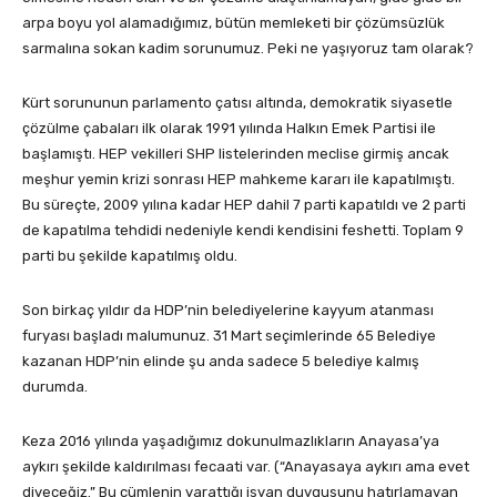
arpa boyu yol alamadığımız, bütün memleketi bir çözümsüzlük
sarmalına sokan kadim sorunumuz. Peki ne yaşıyoruz tam olarak?
Kürt sorununun parlamento çatısı altında, demokratik siyasetle
çözülme çabaları ilk olarak 1991 yılında Halkın Emek Partisi ile
başlamıştı. HEP vekilleri SHP listelerinden meclise girmiş ancak
meşhur yemin krizi sonrası HEP mahkeme kararı ile kapatılmıştı.
Bu süreçte, 2009 yılına kadar HEP dahil 7 parti kapatıldı ve 2 parti
de kapatılma tehdidi nedeniyle kendi kendisini feshetti. Toplam 9
parti bu şekilde kapatılmış oldu.
Son birkaç yıldır da HDP’nin belediyelerine kayyum atanması
furyası başladı malumunuz. 31 Mart seçimlerinde 65 Belediye
kazanan HDP’nin elinde şu anda sadece 5 belediye kalmış
durumda.
Keza 2016 yılında yaşadığımız dokunulmazlıkların Anayasa’ya
aykırı şekilde kaldırılması fecaati var. (“Anayasaya aykırı ama evet
diyeceğiz.” Bu cümlenin yarattığı isyan duygusunu hatırlamayan