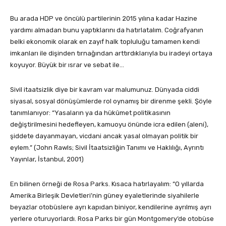
Bu arada HDP ve öncülü partilerinin 2015 yılına kadar Hazine
yardımı almadan bunu yaptıklarını da hatırlatalım. Coğrafyanın
belki ekonomik olarak en zayıf halk topluluğu tamamen kendi
imkanları ile dişinden tırnağından arttırdıklarıyla bu iradeyi ortaya
koyuyor. Büyük bir ısrar ve sebat ile…
Sivil itaatsizlik diye bir kavram var malumunuz. Dünyada ciddi
siyasal, sosyal dönüşümlerde rol oynamış bir direnme şekli. Şöyle
tanımlanıyor: “Yasaların ya da hükûmet politikasının
değiştirilmesini hedefleyen, kamuoyu önünde icra edilen (aleni),
şiddete dayanmayan, vicdani ancak yasal olmayan politik bir
eylem.” (John Rawls; Sivil İtaatsizliğin Tanımı ve Haklılığı, Ayrıntı
Yayınlar, İstanbul, 2001)
En bilinen örneği de Rosa Parks. Kısaca hatırlayalım: “O yıllarda
Amerika Birleşik Devletleri’nin güney eyaletlerinde siyahilerle
beyazlar otobüslere ayrı kapıdan biniyor, kendilerine ayrılmış ayrı
yerlere oturuyorlardı. Rosa Parks bir gün Montgomery’de otobüse