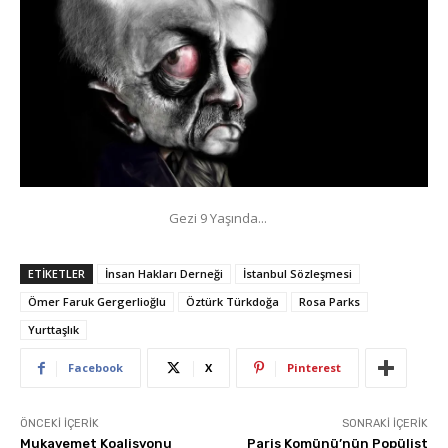
Gezi 9 Yaşında...
ETIKETLER
İnsan Hakları Derneği
İstanbul Sözleşmesi
Ömer Faruk Gergerlioğlu
Öztürk Türkdoğa
Rosa Parks
Yurttaşlık
Facebook
X
Pinterest
ÖNCEKI İÇERIK
SONRAKI İÇERIK
Mukavemet Koalisyonu
Paris Komünü’nün Popülist