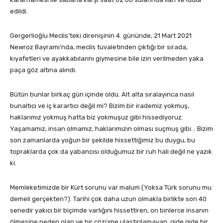
edildi.
Gergerlioğlu Meclis’teki direnişinin 4. gününde, 21 Mart 2021
Newroz Bayramı’nda, meclis tuvaletinden çıktığı bir sırada,
kıyafetleri ve ayakkabılarını giymesine bile izin verilmeden yaka
paça göz altına alındı.
Bütün bunlar birkaç gün içinde oldu. Alt alta sıralayınca nasıl
bunaltıcı ve iç karartıcı değil mi? Bizim bir irademiz yokmuş,
haklarımız yokmuş hatta biz yokmuşuz gibi hissediyoruz.
Yaşamamız, insan olmamız, haklarımızın olması suçmuş gibi… Bizim
son zamanlarda yoğun bir şekilde hissettiğimiz bu duygu, bu
topraklarda çok da yabancısı olduğumuz bir ruh hali değil ne yazık
ki.
Memleketimizde bir Kürt sorunu var malum (Yoksa Türk sorunu mu
demeli gerçekten?). Tarihi çok daha uzun olmakla birlikte son 40
senedir yakıcı bir biçimde varlığını hissettiren, on binlerce insanın
ölmesine neden olan ve bir çözüme ulaştırılamayan, gide gide bir