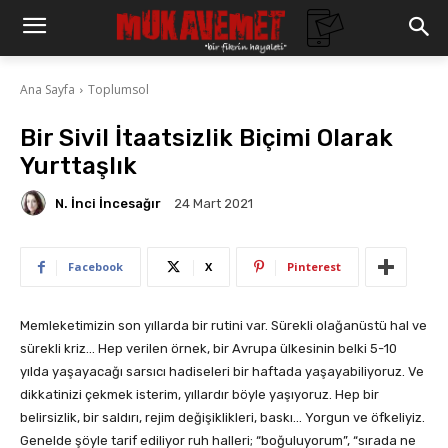
Ana Sayfa
Toplumsol
Bir Sivil İtaatsizlik Biçimi Olarak
Yurttaşlık
N. İnci İncesağır
24 Mart 2021
Facebook
X
Pinterest
Memleketimizin son yıllarda bir rutini var. Sürekli olağanüstü hal ve
sürekli kriz… Hep verilen örnek, bir Avrupa ülkesinin belki 5-10
yılda yaşayacağı sarsıcı hadiseleri bir haftada yaşayabiliyoruz. Ve
dikkatinizi çekmek isterim, yıllardır böyle yaşıyoruz. Hep bir
belirsizlik, bir saldırı, rejim değişiklikleri, baskı… Yorgun ve öfkeliyiz.
Genelde şöyle tarif ediliyor ruh halleri; “boğuluyorum”, “sırada ne