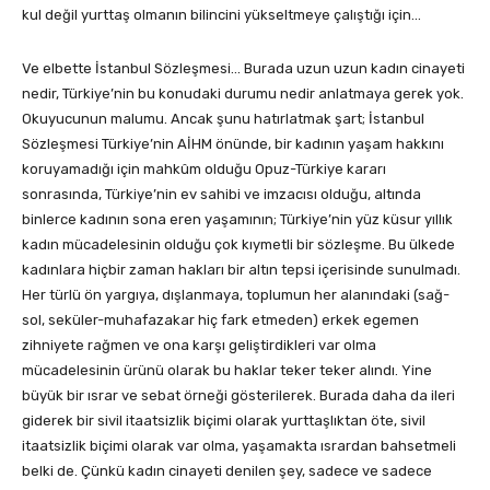
kul değil yurttaş olmanın bilincini yükseltmeye çalıştığı için…
Ve elbette İstanbul Sözleşmesi… Burada uzun uzun kadın cinayeti
nedir, Türkiye’nin bu konudaki durumu nedir anlatmaya gerek yok.
Okuyucunun malumu. Ancak şunu hatırlatmak şart; İstanbul
Sözleşmesi Türkiye’nin AİHM önünde, bir kadının yaşam hakkını
koruyamadığı için mahkûm olduğu Opuz-Türkiye kararı
sonrasında, Türkiye’nin ev sahibi ve imzacısı olduğu, altında
binlerce kadının sona eren yaşamının; Türkiye’nin yüz küsur yıllık
kadın mücadelesinin olduğu çok kıymetli bir sözleşme. Bu ülkede
kadınlara hiçbir zaman hakları bir altın tepsi içerisinde sunulmadı.
Her türlü ön yargıya, dışlanmaya, toplumun her alanındaki (sağ-
sol, seküler-muhafazakar hiç fark etmeden) erkek egemen
zihniyete rağmen ve ona karşı geliştirdikleri var olma
mücadelesinin ürünü olarak bu haklar teker teker alındı. Yine
büyük bir ısrar ve sebat örneği gösterilerek. Burada daha da ileri
giderek bir sivil itaatsizlik biçimi olarak yurttaşlıktan öte, sivil
itaatsizlik biçimi olarak var olma, yaşamakta ısrardan bahsetmeli
belki de. Çünkü kadın cinayeti denilen şey, sadece ve sadece