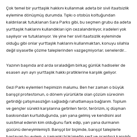
Çok temel bir yurttaşlık hakkını kullanmak adeta bir sivil itaatsizlik
eylemine dönüşmüş durumda. Tıpkı o otobüs koltuğundan
kaldırılarak tutuklanan Sara Parks gibi, bu seçmen grubu da adeta
yurttaşlık haklarını kullandıkları için cezalandırılıyor, iradeleri yok
sayılıyor ve tutuklanıyor. Ve yine her sivil itaatsizlik eyleminde
olduğu gibi onlar yurttaşlık haklarını kullanmaktan, konuyu silahla
değil siyasetle çözme taleplerinden vazgeçmiyorlar; senelerdir…
Yazının başında ard arda sıraladığım birkaç günlük hadiseler de
esasen ayrı ayrı yurttaşlık hakkı pratiklerine karşılık geliyor.
Gezi Parkı eylemleri hepimizin malumu. Ben her zaman o büyük
barışçıl protestonun, o dönem yürürlükte olan çözüm sürecinin
getirdiği çatışmasızlığın sağladığı rahatlamaya bağlarım. Toplum
ve gençler sürekli karşılarına getirilen terör, terörizm, iç düşman
baskısından kurtulduğunda, yan yana gelmiş ve kendisini asıl
suistimal edenin kim olduğunu fark edip, yan yana durmanın
gücünü deneyimlemişti. Barışçıl bir biçimde, barışçıl taleplerle
başlayan bu eylem, o zamanki hükümetin sert ve orantısız karşılığı