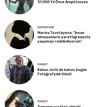
31,000 Yıl Önce Ampütasyon
BIRIKIMHANE
Marina Tsvetayeva: “İnsan
olmayanların yarattığı kaosta
yaşamayı reddediyorum”
MANŞET
Kalsın, üstü de kalsın; bugün
Fotoğrafçılık Günü!
MANŞET
Zamanın yurttaşı olmak!