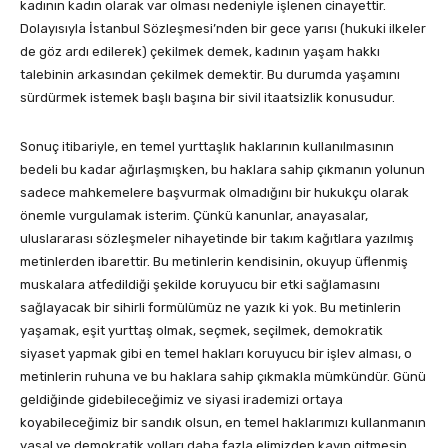
kadının kadın olarak var olması nedeniyle işlenen cinayettir.
Dolayısıyla İstanbul Sözleşmesi’nden bir gece yarısı (hukuki ilkeler
de göz ardı edilerek) çekilmek demek, kadının yaşam hakkı
talebinin arkasından çekilmek demektir. Bu durumda yaşamını
sürdürmek istemek başlı başına bir sivil itaatsizlik konusudur.
Sonuç itibariyle, en temel yurttaşlık haklarının kullanılmasının
bedeli bu kadar ağırlaşmışken, bu haklara sahip çıkmanın yolunun
sadece mahkemelere başvurmak olmadığını bir hukukçu olarak
önemle vurgulamak isterim. Çünkü kanunlar, anayasalar,
uluslararası sözleşmeler nihayetinde bir takım kağıtlara yazılmış
metinlerden ibarettir. Bu metinlerin kendisinin, okuyup üflenmiş
muskalara atfedildiği şekilde koruyucu bir etki sağlamasını
sağlayacak bir sihirli formülümüz ne yazık ki yok. Bu metinlerin
yaşamak, eşit yurttaş olmak, seçmek, seçilmek, demokratik
siyaset yapmak gibi en temel hakları koruyucu bir işlev alması, o
metinlerin ruhuna ve bu haklara sahip çıkmakla mümkündür. Günü
geldiğinde gidebileceğimiz ve siyasi irademizi ortaya
koyabileceğimiz bir sandık olsun, en temel haklarımızı kullanmanın
yasal ve demokratik yolları daha fazla elimizden kayıp gitmesin