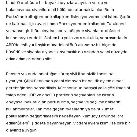
bindi. O otobüste bir beyaz, beyazlara ayrılan yerde yer
bulamayınca, siyahilere ait bölümde oturmakta olan Rosa
Parks’tan koltuğundan kalkıp kendisine yer vermesini istedi. Şoför
de kalkması için uyardı ama Parks yerinden kalkmadı. Tutuklandı
ve hapse girdi. Bu olaydan sonra bölgede siyahlar otobüsleri
kullanmayı reddetti. Sistem bu yolla zora sokuldu, sonrasında da
ABD’de eşit yurttaşlık mücadelesi önü alınamaz bir biçimde
büyüdü ve siyahlara yönelik ayrımcılık en azından yasal düzeyde
adım adım ortadan kalktı.
Esasen yukarıda anlattığım süreç sivil itaatsizlik tanımına
uymuyor. Çünkü tanımda yasal olmayan bir politik eylem olması
gerektiğinden bahsedilmiş. Kürt sorunun barışçıl yolla çözülmesini
talep eden HDP ve öncülü partilerin seçmenleri ise ısrarla
anayasal hakları olan parti kurma, seçme ve seçilme haklarını
kullanmaktalar. Tanımda geçen “yasaların ya da hükûmet
politikasının değiştirilmesini hedefleyen, kamuoyu önünde icra
edilen(aleni), şiddete dayanmayan, vicdani eylem kısmı ise bire bir
olayımıza uygun.