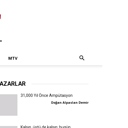
MTV
AZARLAR
31,000 Yıl Önce Ampütasyon
Doğan Alpaslan Demir
Kalsın, üstü de kalsın; bugün