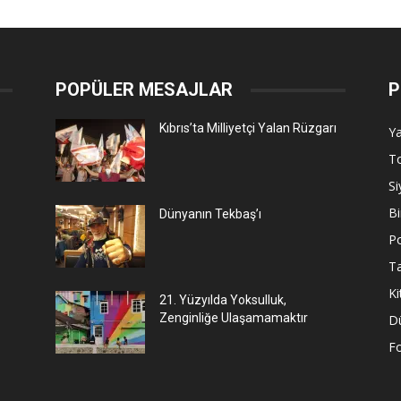
POPÜLER MESAJLAR
P
Kıbrıs’ta Milliyetçi Yalan Rüzgarı
Ya
T
Si
Bi
Dünyanın Tekbaş’ı
P
Ta
Ki
21. Yüzyılda Yoksulluk,
Zenginliğe Ulaşamamaktır
D
F