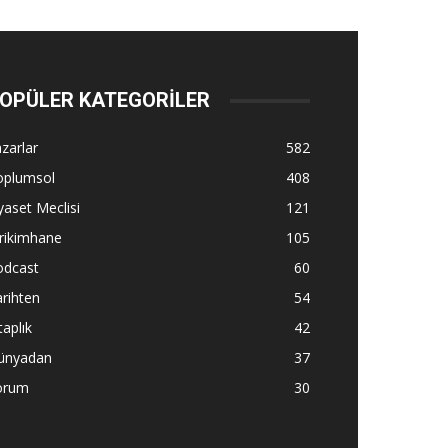
OPÜLER KATEGORİLER
zarlar
582
oplumsol
408
yaset Meclisi
121
rikimhane
105
odcast
60
rihten
54
taplık
42
ünyadan
37
orum
30