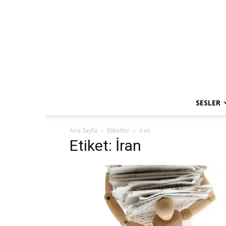
SESLER
Ana Sayfa
Etiketler
İran
Etiket: İran