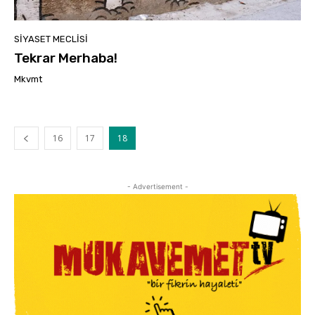
SIYASET MECLISI
Tekrar Merhaba!
Mkvmt
16
17
18
- Advertisement -