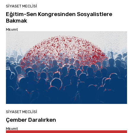
SIYASET MECLISI
Eğitim-Sen Kongresinden Sosyalistlere
Bakmak
Mkvmt
SIYASET MECLISI
Çember Daralırken
Mkvmt