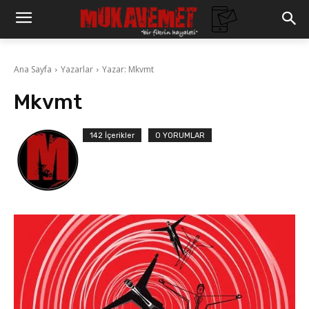
Ana Sayfa
Yazarlar
Yazar: Mkvmt
Mkvmt
142 İçerikler
0 YORUMLAR