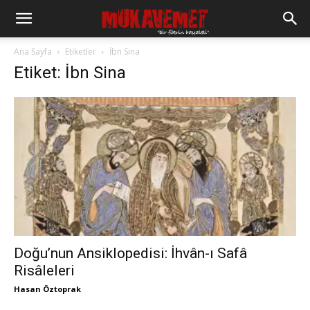
Ana Sayfa
Etiketler
İbn Sina
Etiket: İbn Sina
Doğu’nun Ansiklopedisi: İhvân-ı Safâ
Risâleleri
Hasan Öztoprak