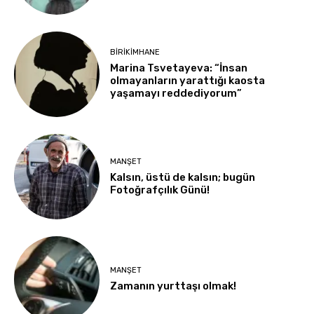
BIRIKIMHANE
Marina Tsvetayeva: “İnsan
olmayanların yarattığı kaosta
yaşamayı reddediyorum”
MANŞET
Kalsın, üstü de kalsın; bugün
Fotoğrafçılık Günü!
MANŞET
Zamanın yurttaşı olmak!