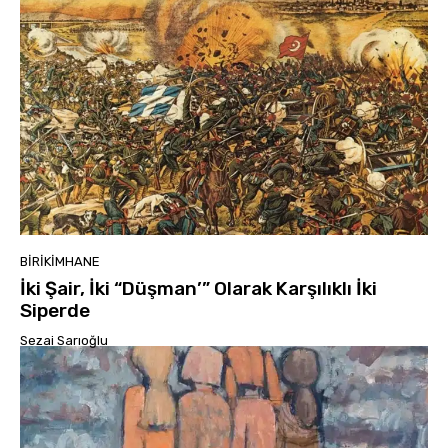
BIRIKIMHANE
İki Şair, İki “Düşman’” Olarak Karşılıklı İki
Siperde
Sezai Sarıoğlu